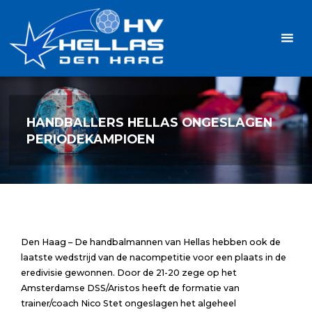
Ga
Handbalvereniging
naar
Hellas
de
TOPSPORT
| PLEZIER |
inhoud
SAMEN |
AMBITIE
HANDBALLERS HELLAS ONGESLAGEN
PERIODEKAMPIOEN
Den Haag – De handbalmannen van Hellas hebben ook de
laatste wedstrijd van de nacompetitie voor een plaats in de
eredivisie gewonnen. Door de 21-20 zege op het
Amsterdamse DSS/Aristos heeft de formatie van
trainer/coach Nico Stet ongeslagen het algeheel