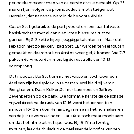
periodekampioenschap van de eerste divisie behaald. Op 25
mei en 1 juni volgen de promotieduels met stadgenoot
Hercules, dat negende werd in de hoogste divisie.
Coach Stet gebruikte de partij vooral om een aantal vaste
basiskrachten met al dan niet lichte blessures rust te
gunnen. Bij 5-2 zette hij zijn jeugdige talenten in. ,,Maar dat
liep toch niet zo lekker,” zag Stet. ,,Er werden te veel fouten
gemaakt en daardoor kon Aristos weer gelijk komen. Via 7-7
pakten de Amsterdammers bij de rust zelfs een 10-13
voorsprong.
Dat noodzaakte Stet om na het wisselen toch weer een
deel van zijn basisploeg in te zetten. Wel hield hij Samir
Benghanem, Daan Kulker, Jelmer Laernoes en Jeffrey
Zevenbergen op de bank. Die formatie herstelde de schade
vrijwel direct na de rust. Van 12-16 werd het binnen tien
minuten 16-16 en kon Hellas beginnen aan het normaliseren
van de juiste verhoudingen. Dat lukte toch maar moeizaam,
omdat het ritme uit het spel was. Bij 19-17, na twintig
minuten, leek de thuisclub de beslissende kloof te kunnen