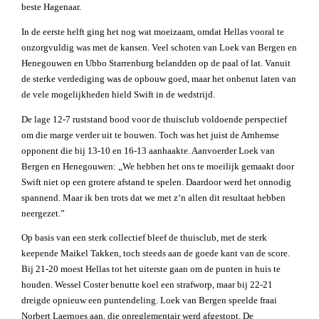
beste Hagenaar.
In de eerste helft ging het nog wat moeizaam, omdat Hellas vooral te
onzorgvuldig was met de kansen. Veel schoten van Loek van Bergen en
Henegouwen en Ubbo Starrenburg belandden op de paal of lat. Vanuit
de sterke verdediging was de opbouw goed, maar het onbenut laten van
de vele mogelijkheden hield Swift in de wedstrijd.
De lage 12-7 ruststand bood voor de thuisclub voldoende perspectief
om die marge verder uit te bouwen. Toch was het juist de Arnhemse
opponent die bij 13-10 en 16-13 aanhaakte. Aanvoerder Loek van
Bergen en Henegouwen: ,,We hebben het ons te moeilijk gemaakt door
Swift niet op een grotere afstand te spelen. Daardoor werd het onnodig
spannend. Maar ik ben trots dat we met z‘n allen dit resultaat hebben
neergezet.”
Op basis van een sterk collectief bleef de thuisclub, met de sterk
keepende Maikel Takken, toch steeds aan de goede kant van de score.
Bij 21-20 moest Hellas tot het uiterste gaan om de punten in huis te
houden. Wessel Coster benutte koel een strafworp, maar bij 22-21
dreigde opnieuw een puntendeling. Loek van Bergen speelde fraai
Norbert Laernoes aan, die onreglementair werd afgestopt. De