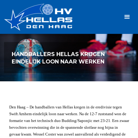
Ga
Handbalvereniging
naar
Hellas
de
TOPSPORT
| PLEZIER |
inhoud
SAMEN |
AMBITIE
HANDBALLERS HELLAS KRIJGEN
EINDELIJK LOON NAAR WERKEN
Den Haag – De handballers van Hellas kregen in de eredivisie tegen
Swift Arnhem eindelijk loon naar werken. Na de 12-7 ruststand won de
formatie van het technisch duo Budding/Saponjic met 23-21. Een zwaar
bevochten overwinning die in de spannende slotfase nog bijna in
gevaar kwam. Wessel Coster was zowel aanvallend als verdedigend de