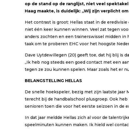
op de stand op de ranglijst, niet veel spekta
Haag maakte, is duidelijk: ,,Wij zijn verplicht 
Het contrast is groot: Hellas staat in de eredivisi
niet één keer kunnen winnen. Veel zat tegen voor
anders zochten en een trainerswissel midden in 
taak om te proberen EHC voor het hoogste Nede
Dave Uytdewillegen (20) geeft toe, dat hij blij is 
,,Ik heb nog steeds een goed contact met een aant
tegen ze zou kunnen spelen. Maar zoals het er nu
BELANGSTELLING HELLAS
De snelle hoekspeler, bezig met zijn laatste jaar
terecht bij de handbalschool plusgroep. Ook heb 
senioren toen die voor het eerste seizoen in de e
In dat jaar meldde Hellas zich al voor de talentri
speelminuten kunnen maken. Ik hield wel contact 