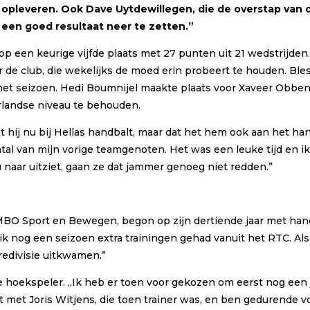
kel opleveren. Ook Dave Uytdewillegen, die de overstap va
om een goed resultaat neer te zetten.”
e op een keurige vijfde plaats met 27 punten uit 21 wedstrijden.
 de club, die wekelijks de moed erin probeert te houden. Bles
het seizoen. Hedi Boumnijel maakte plaats voor Xaveer Obbe
rlandse niveau te behouden.
dat hij nu bij Hellas handbalt, maar dat het hem ook aan het har
al van mijn vorige teamgenoten. Het was een leuke tijd en ik 
 naar uitziet, gaan ze dat jammer genoeg niet redden.”
 MBO Sport en Bewegen, begon op zijn dertiende jaar met handb
ik nog een seizoen extra trainingen gehad vanuit het RTC. Als
redivisie uitkwamen.”
jke hoekspeler. ,,Ik heb er toen voor gekozen om eerst nog een
met Joris Witjens, die toen trainer was, en ben gedurende vo