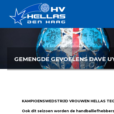
Ga
Handbalverenigin
naar
Hellas
de
TOPSPORT
| PLEZIER |
inhoud
SAMEN |
AMBITIE
GEMENGDE GEVOELENS DAVE UY
KAMPIOENSWEDSTRIJD VROUWEN HELLAS TEG
Ook dit seizoen worden de handballiefhebbers i