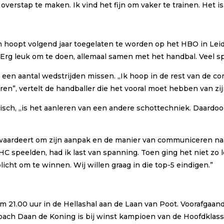
 overstap te maken. Ik vind het fijn om vaker te trainen. Het 
 hoopt volgend jaar toegelaten te worden op het HBO in Leiden
 Erg leuk om te doen, allemaal samen met het handbal. Veel sp
een aantal wedstrijden missen. ,,Ik hoop in de rest van de 
ren”, vertelt de handballer die het vooral moet hebben van zi
ritisch, ,,is het aanleren van een andere schottechniek. Daardo
 waardeert om zijn aanpak en de manier van communiceren naar
EHC speelden, had ik last van spanning. Toen ging het niet zo le
rplicht om te winnen. Wij willen graag in die top-5 eindigen.”
m 21.00 uur in de Hellashal aan de Laan van Poot. Voorafgaan
oach Daan de Koning is bij winst kampioen van de Hoofdklas