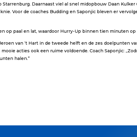
 Starrenburg. Daarnaast viel al snel midopbouw Daan Kulker
ie. Voor de coaches Budding en Saponjic bleven er vervolgen
ten op paal en lat, waardoor Hurry-Up binnen tien minuten op 
roen van ‘t Hart in de tweede helft en de zes doelpunten van
mooie acties ook een ruime voldoende. Coach Saponjic: ,,Zodra
punten halen.”