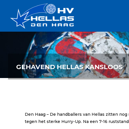
Ga
Handbalverenigin
naar
Hellas
de
TOPSPORT
| PLEZIER |
inhoud
SAMEN |
AMBITIE
GEHAVEND HELLAS KANSLOOS
Den Haag – De handballers van Hellas zitten no
tegen het sterke Hurry-Up. Na een 7-16 ruststand