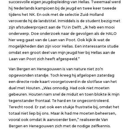
succesvolle eigen jeugdopleiding van Hellas. Tweemaal werd
hij Nederlands kampioen bij de jeugd en twee keer tweede
tijdens het NK. En ook met de selectie Zuid-Holland
veroverde hij de landstitel. Inmiddels is de student bezig met
zijn afstudeerproject aan de TU in Delft. ,,Ik heb een mooi
onderwerp. Doe onderzoek naar de gevolgen als de HALO
hier weg gaat van de Laan van Poot. Ook kijk ik wat de
mogelijkheden dan zijn voor Hellas. Een interessante studie
omdat een groot deel van mijn jeugd hier bij Hellas aan de
Laan van Poot zich heeft afgespeeld.”
Van Bergen en Henegouwen is van nature niet zo’n
opgewonden standje. Toch kreeg hij afgelopen zaterdag
een directe rode kaart voorgetoverd in de slotfase van het
duel met Houten. ,,Was onnodig. Had ook niet moeten
gebeuren. Houten nam snel de miduit en toen blokte ik mijn
tegenstander frontaal. Te hard en te ongecontroleerd.
Terecht rood. Er zat ook een stukje frustratie bij, omdat het
totaal niet liep bij ons. Maar ik had me moeten beheersen,
vooral ook omdat ik aanvoerder ben,” realiseerde Van
Bergen en Henegouwen zich met de nodige zelfkennis.