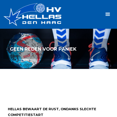
Ga
Handbalvereniging
naar
Hellas
de
TOPSPORT
| PLEZIER |
inhoud
SAMEN |
AMBITIE
GEEN REDEN VOOR PANIEK
HELLAS BEWAART DE RUST, ONDANKS SLECHTE
COMPETITIESTART