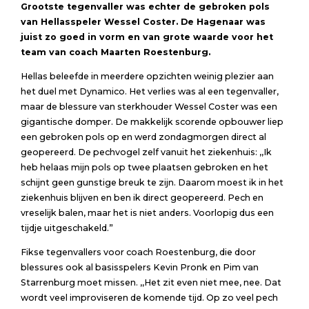
Grootste tegenvaller was echter de gebroken pols
van Hellasspeler Wessel Coster. De Hagenaar was
juist zo goed in vorm en van grote waarde voor het
team van coach Maarten Roestenburg.
Hellas beleefde in meerdere opzichten weinig plezier aan
het duel met Dynamico. Het verlies was al een tegenvaller,
maar de blessure van sterkhouder Wessel Coster was een
gigantische domper. De makkelijk scorende opbouwer liep
een gebroken pols op en werd zondagmorgen direct al
geopereerd. De pechvogel zelf vanuit het ziekenhuis: ,,Ik
heb helaas mijn pols op twee plaatsen gebroken en het
schijnt geen gunstige breuk te zijn. Daarom moest ik in het
ziekenhuis blijven en ben ik direct geopereerd. Pech en
vreselijk balen, maar het is niet anders. Voorlopig dus een
tijdje uitgeschakeld.”
Fikse tegenvallers voor coach Roestenburg, die door
blessures ook al basisspelers Kevin Pronk en Pim van
Starrenburg moet missen. ,,Het zit even niet mee, nee. Dat
wordt veel improviseren de komende tijd. Op zo veel pech