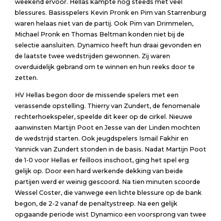
weekend ervoor. Hellas kampte nog steeds met veel
blessures. Basisspelers Kevin Pronk en Pim van Starrenburg
waren helaas niet van de partij. Ook Pim van Drimmelen,
Michael Pronk en Thomas Beltman konden niet bij de
selectie aansluiten. Dynamico heeft hun draai gevonden en
de laatste twee wedstrijden gewonnen. Zij waren
overduidelijk gebrand om te winnen en hun reeks door te
zetten.
HV Hellas begon door de missende spelers met een
verassende opstelling. Thierry van Zundert, de fenomenale
rechterhoekspeler, speelde dit keer op de cirkel. Nieuwe
aanwinsten Martijn Poot en Jesse van der Linden mochten
de wedstrijd starten. Ook jeugdspelers Ismail Fakhir en
Yannick van Zundert stonden in de basis. Nadat Martijn Poot
de 1-0 voor Hellas er feilloos inschoot, ging het spel erg
gelijk op. Door een hard werkende dekking van beide
partijen werd er weinig gescoord. Na tien minuten scoorde
Wessel Coster, die vanwege een lichte blessure op de bank
begon, de 2-2 vanaf de penaltystreep. Na een gelijk
opgaande periode wist Dynamico een voorsprong van twee