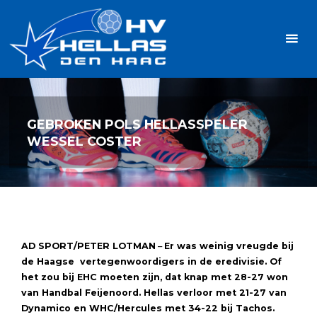
Ga
Handbalvereniging
naar
Hellas
de
TOPSPORT
| PLEZIER |
inhoud
SAMEN |
AMBITIE
GEBROKEN POLS HELLASSPELER
WESSEL COSTER
AD SPORT/PETER LOTMAN
–
Er was weinig vreugde bij
de Haagse vertegenwoordigers in de eredivisie. Of
het zou bij EHC moeten zijn, dat knap met 28-27 won
van Handbal Feijenoord. Hellas verloor met 21-27 van
Dynamico en WHC/Hercules met 34-22 bij Tachos.