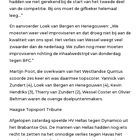
hadden we niet gerekend bij de start van het tweede deel
van de competitie. Bij ons moet de gifbeker helemaal
leeg…”
En aanvoerder Loek van Bergen en Henegouwen: ,,We
moesten weer veel improviseren en dat droeg niet bij aan de
kwaliteit van ons spel. Het verlies van Wessel weegt veel
zwaarder dan de nederlaag. We zullen nog meer moeten
improviseren richting de inhaalwedstrijd van donderdag
tegen BFC.”
Martijn Poot, die overkwam van het Westlandse Quintus
scoorde zes keer en was daarmee topscorer. Yannick van
Zundert (4), Loek van Bergen en Henegouwen (4), Kevin
Hendriks (3), Thierry van Zundert (2), Wessel Coster en Olivier
Beltman waren de overige doelpuntenmakers.
Haagse Topsport Tribune
Afgelopen zaterdag speelde HV Hellas tegen Dynamico uit
het Brabantse Oss. De mannen van Hellas hadden nog iets
recht te zetten na het onnodige verlies tegen Havas het