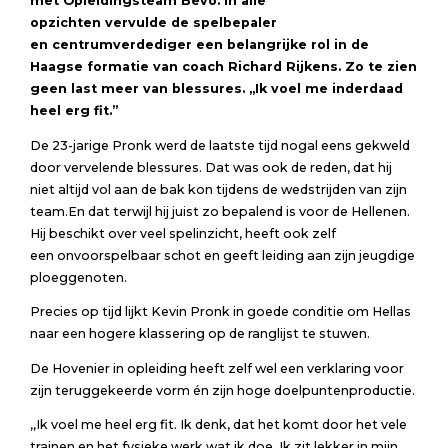
met
Opleidingsteam
Bevo
.
In alle
opzichten
vervulde
de spelbepaler
en
centrumverdediger
een belangrijke rol
in de
Haagse formatie van coach Richard
Rijkens
.
Zo te zien
geen last meer van blessures. ,,Ik voel me inderdaad
heel erg fit.”
De 23-jarige Pronk werd de laatste tijd nogal eens gekweld
door vervelende blessures. Dat was ook de reden, dat hij
niet altijd vol aan de bak kon tijdens de wedstrijden van zijn
team.En dat terwijl hij juist zo bepalend is voor de Hellenen.
Hij beschikt over veel spelinzicht, heeft ook zelf
een onvoorspelbaar schot en geeft leiding aan zijn jeugdige
ploeggenoten.
Precies op tijd lijkt Kevin Pronk in goede conditie om Hellas
naar een hogere klassering op de ranglijst te stuwen.
De Hovenier in opleiding heeft zelf wel een verklaring voor
zijn teruggekeerde vorm én zijn hoge doelpuntenproductie.
,,Ik voel me heel erg fit. Ik denk, dat het komt door het vele
trainen en het fysieke werk wat ik doe. Ik zit lekker in mijn