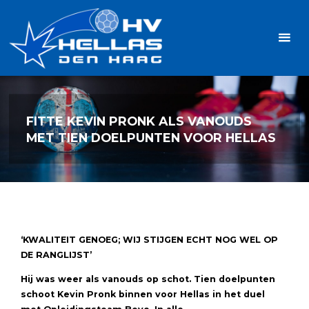
Ga
Handbalvereniging
naar
Hellas
de
TOPSPORT
| PLEZIER |
inhoud
SAMEN |
AMBITIE
FITTE KEVIN PRONK ALS VANOUDS
MET TIEN DOELPUNTEN VOOR HELLAS
‘
KWALITEIT GENOEG;
WIJ STIJGEN ECHT NOG WEL OP
DE RANGLIJST’
Hij was weer als vanouds op schot.
Tien doelpunten
schoot Kevin Pronk binnen voor Hellas in het duel