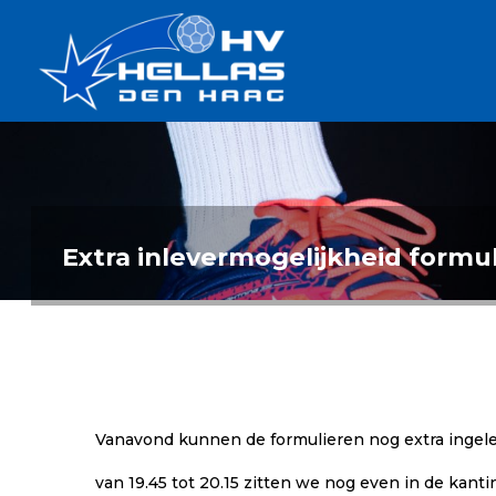
Ga
Handbalverenigin
naar
Hellas
de
TOPSPORT
| PLEZIER |
inhoud
SAMEN |
AMBITIE
Extra inlevermogelijkheid form
Vanavond kunnen de formulieren nog extra ingel
van 19.45 tot 20.15 zitten we nog even in de kantin