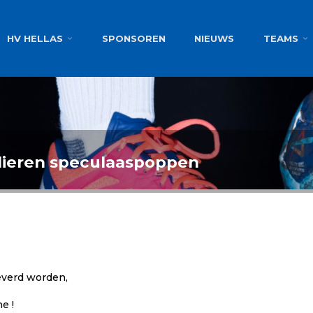
g
HV HELLAS
SPONSOREN
NIEUWS
TEAMS
ulieren speculaaspoppen
everd worden,
e !