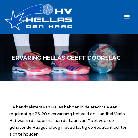
Ga
Handbalvereniging
naar
Hellas
de
TOPSPORT
| PLEZIER |
inhoud
SAMEN |
AMBITIE
ERVARING HELLAS GEEFT DOORSLAG
De handbalsters van Hellas hebben in de eredivisie een
regelmatige 26-20 overwinning behaald op Handbal Venlo.
Het was in de sporthal aan de Laan van Poot voor de
gehavende Haagse ploeg niet zo lastig de debutant achter
zich te houden.