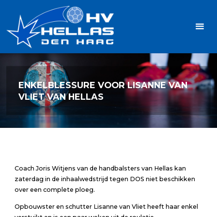
Ga
Handbalvereniging
naar
Hellas
de
TOPSPORT
| PLEZIER |
inhoud
SAMEN |
AMBITIE
ENKELBLESSURE VOOR LISANNE VAN
VLIET VAN HELLAS
Coach Joris Witjens van de handbalsters van Hellas kan
zaterdag in de inhaalwedstrijd tegen DOS niet beschikken
over een complete ploeg.
Opbouwster en schutter Lisanne van Vliet heeft haar enkel