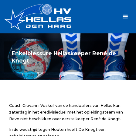
Ga
Handbalvereniging
naar
Hellas
de
TOPSPORT
| PLEZIER |
inhoud
SAMEN |
AMBITIE
Enkelblessure Hellaskeeper René de
Knegt
Coach Giovanni Voskuil van de handballers van Hellas kan
zaterdag in het eredivisieduel met het opleidingsteam van
Bevo niet beschikken over eerste keeper René de Knegt.
In de wedstrijd tegen Houten heeft De Knegt een