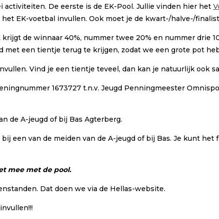
 activiteiten. De eerste is de EK-Pool. Jullie vinden hier het
V
het EK-voetbal invullen. Ook moet je de kwart-/halve-/finali
ngst krijgt de winnaar 40%, nummer twee 20% en nummer drie 10
 met een tientje terug te krijgen, zodat we een grote pot he
 invullen. Vind je een tientje teveel, dan kan je natuurlijk o
p rekeningnummer 1673727 t.n.v. Jeugd Penningmeester Omnispor
n de A-jeugd of bij Bas Agterberg.
bij een van de meiden van de A-jeugd of bij Bas. Je kunt het f
et mee met de pool.
enstanden. Dat doen we via de Hellas-website.
nvullen!!!