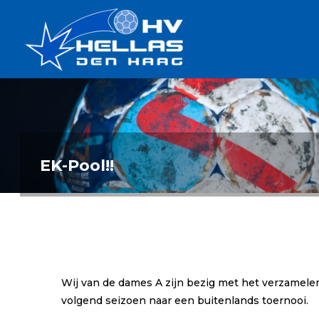
Ga
Handbalverenigin
naar
Hellas
de
TOPSPORT
| PLEZIER |
inhoud
SAMEN |
AMBITIE
EK-Pool!!
Wij van de dames A zijn bezig met het verzamelen
volgend seizoen naar een buitenlands toernooi.