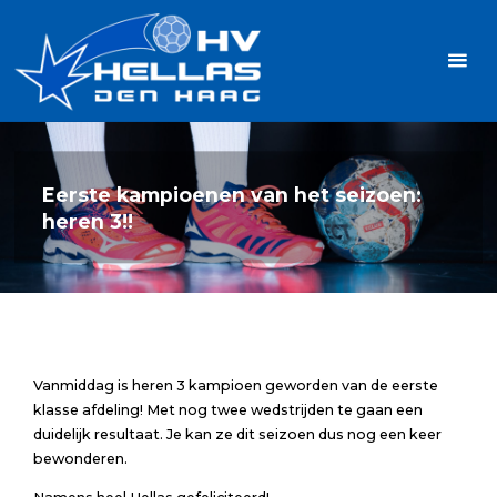
Ga
Handbalvereniging
naar
Hellas
de
TOPSPORT
| PLEZIER |
inhoud
SAMEN |
AMBITIE
Eerste kampioenen van het seizoen:
heren 3!!
Vanmiddag is heren 3 kampioen geworden van de eerste
klasse afdeling! Met nog twee wedstrijden te gaan een
duidelijk resultaat. Je kan ze dit seizoen dus nog een keer
bewonderen.