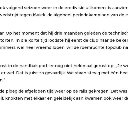
ok volgend seizoen weer in de eredivisie uitkomen, is aanzien
wedstrijd tegen Kwiek, de algeheel periodekampioen van de ee
ar. Op het moment dat hij drie maanden geleden de technisch
ten. In die korte tijd loodste hij eerst de club naar de beker
oet immers wel heel vreemd lopen, wil de roemruchte topclub n
enst in de handbalsport, er nog niet helemaal gerust op. ,,Je w
 er wel. Dat is juist zo gevaarlijk. We staan stevig met één b
n.”
de ploeg de afgelopen tijd weer op de rails gekregen. Dat was 
elf, knokten met elkaar en geleidelijk aan kwamen ook weer 