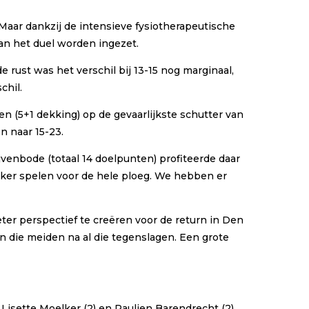
Maar dankzij de intensieve fysiotherapeutische
an het duel worden ingezet.
 rust was het verschil bij 13-15 nog marginaal,
chil.
n (5+1 dekking) op de gevaarlijkste schutter van
n naar 15-23.
venbode (totaal 14 doelpunten) profiteerde daar
ekker spelen voor de hele ploeg. We hebben er
er perspectief te creëren voor de return in Den
an die meiden na al die tegenslagen. Een grote
, Lisette Moelker (2) en Paulien Barendrecht (2).