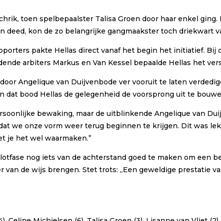
hrik, toen spelbepaalster Talisa Groen door haar enkel ging. 
an deed, kon de zo belangrijke gangmaakster toch driekwart v
ers pakte Hellas direct vanaf het begin het initiatief. Bij de
eidende arbiters Markus en Van Kessel bepaalde Hellas het vers
door Angelique van Duijvenbode ver vooruit te laten verdedige
n dat bood Hellas de gelegenheid de voorsprong uit te bouwe
rsoonlijke bewaking, maar de uitblinkende Angelique van Duij
j dat we onze vorm weer terug beginnen te krijgen. Dit was l
et je het wel waarmaken.”
lotfase nog iets van de achterstand goed te maken om een bet
r van de wijs brengen. Stet trots: ,,Een geweldige prestatie v
, Celine Michielsen (6), Talisa Groen (3), Lisanne van Vliet (2)