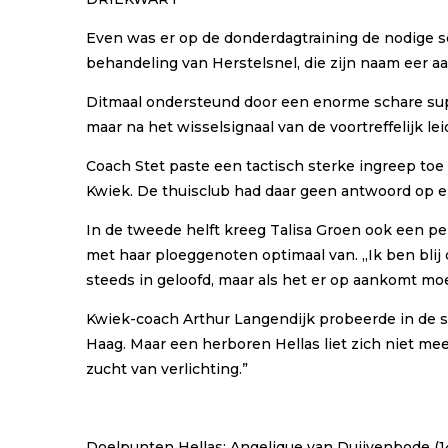
Even was er op de donderdagtraining de nodige sc
behandeling van Herstelsnel, die zijn naam eer a
Ditmaal ondersteund door een enorme schare support
maar na het wisselsignaal van de voortreffelijk l
Coach Stet paste een tactisch sterke ingreep toe 
Kwiek. De thuisclub had daar geen antwoord op e
In de tweede helft kreeg Talisa Groen ook een pe
met haar ploeggenoten optimaal van. ,,Ik ben bli
steeds in geloofd, maar als het er op aankomt mo
Kwiek-coach Arthur Langendijk probeerde in de s
Haag. Maar een herboren Hellas liet zich niet mee
zucht van verlichting.”
Doelpunten Hellas:
Angelique van Duijvenbode (14)