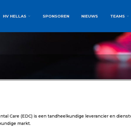
g
HV HELLAS
SPONSOREN
NIEUWS
TEAMS
ntal Care (EDC) is een tandheelkundige leverancier en diens
kundige markt.