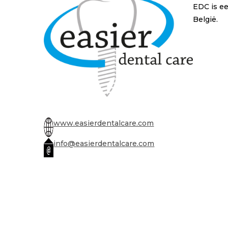
EDC is ee
België.
www.easierdentalcare.com
info@easierdentalcare.com