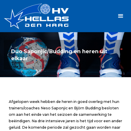
Ga
Handbalvereniging
naar
Hellas
de
TOPSPORT
| PLEZIER |
inhoud
SAMEN |
AMBITIE
Duo Saponjic/Budding en heren uit
elkaar
Afgelopen week hebben de heren in goed overleg met hun
trainers/coaches Neso Saponjic en Björn Budding besloten
om aan het einde van het seizoen de samenwerking te
beëindigen. Na drie intensieve jaren is het tijd voor een ander
geluid. De komende periode zal gezocht gaan worden naar