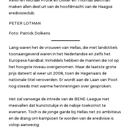
Kevin en Michael Pronk en Olivier en Thomas Beltman
maken allen deel uit van de hoofdmacht van de Haagse
eredivisieclub.
PETER LOTMAN
Foto: Patrick Dolkens
Lang waren het de vrouwen van Hellas, die met landstitels
toonaangevend waren in het Nederlandse en zelfs het
Europese handbal. Inmiddels hebben de mannen die rol op
het hoogste niveau overgenomen. Maar de laatste grote
prijs dateert al weer uit 2008, toen de Hagenaars de
nationale titel veroverden. Er wordt aan de Laan van Poot
nog steeds met warme herinneringen over gesproken.
Het zal vanwege de intrede van de BENE-League niet
meevallen dat kunststukje in de nabije toekomst te
evenaren. Toch is de jonge garde bij Hellas net zo ambitieus
en de drang om kampioen te worden van de eredivisie is
volop aanwezig.