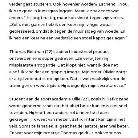
verder gaat studeren. Ook hovenier worden? Lachend: ,,Nou,
ik ben goed in kunstgras leggen. Maar ik zoek toch wat
anders.” Hij oogt rustig, maar kan slecht tegen zijn verlies.
,,Zelfs met gamen heb ik een keer mijn vinger zwaar
geblesseerd, omdat ik tegen de muur sloeg van woede. En
ik heb een keer na een wedstrijd een stoel kapot geslagen.”
Thomas Beltman (22) studeert industrieel product
ontwerpen en is super gedreven. ,,Ze verwijten mij
misplaatste arrogantie. Dat klopt niet, want ik doe net
alsof. Ik vind dat een grappig image. Mijn broer Olivier zorgt
er altijd voor dat ik op tijd ben. Dat is wel makkelijk voor de
trainingen en wedstrijden. Hij is eigenlijk mijn secretaresse.”
Student aan de sportacademie Ollie (23), zoals hij liefkozend
wordt genoemd, vindt dat het altijd beter kan en is niet snel
tevreden. Hij heeft een andere rol binnen het team
gekregen. ,,Ik weet van mezelf, dat ik irritant kan zijn in het
veld. Soms te fanatiek, al gaat het de laatste jaren wel beter.
En wat voor mijn broertje Thomas geldt, is ook voor ons