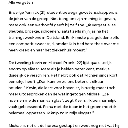
Alle vergeten
Broertje Yannick (21), student bewegingswetenschappen, is
de joker van de groep. Niet bang om zijn mening te geven,
maar ook een warhoofd geeft hij zelf toe. ,,Ik vergeet alles.
Sleutels, broekje, schoenen, laatst zelfs mijn jas na het
trainingsweekend in Duitsland. En ik miste pas geleden zelfs
een competitiewedstrijd, omdat ik in bed hete thee over me
heen kreeg en naar het ziekenhuis moest.”
De tweeling Kevin en Michael Pronk (22) lijkt qua uiterlijk
enorm op elkaar. Maar als je beiden beter kent, merk je
duidelijk de verschillen. Het helpt ook dat Michael sinds kort
een sikje heeft. ,,Dan kunnen ze ons beter uit elkaar
houden.” Kevin, die leert voor hovenier, is rustig maar toch
meer uitgesproken dan de wat ingetogen Michael. ,,Ze
noemen me de man van glas”, zegt Kevin. ,,Ik ben namelijk
vaak geblesseerd. En nu met die baan in het groen moet ik
helemaal oppassen. Ik knip zo in mijn vingers.”
Michael is net uit de horeca gestapt en weet nog niet wat hij