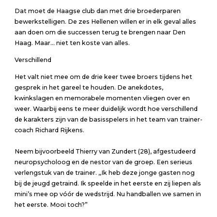
Dat moet de Haagse club dan met drie broederparen
bewerkstelligen. De zes Hellenen willen er in elk geval alles
aan doen om die successen terug te brengen naar Den
Haag. Maar… niet ten koste van alles.
Verschillend
Het valt niet mee om de drie keer twee broers tijdens het
gesprek in het gareel te houden. De anekdotes,
kwinkslagen en memorabele momenten vliegen over en
weer. Waarbij eens te meer duidelijk wordt hoe verschillend
de karakters zijn van de basisspelers in het team van trainer-
coach Richard Rijkens.
Neem bijvoorbeeld Thierry van Zundert (28), afgestudeerd
neuropsycholoog en de nestor van de groep. Een serieus
verlengstuk van de trainer. ,,Ik heb deze jonge gasten nog
bij de jeugd getraind. Ik speelde in het eerste en zij liepen als
mini’s mee op vóór de wedstrijd. Nu handballen we samen in
het eerste. Mooi toch?”