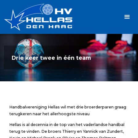
Ga
Handbalvereniging
naar
Hellas
de
TOPSPORT
| PLEZIER |
inhoud
SAMEN |
AMBITIE
Drie keer twee in één team
Handbalvereniging Hellas wil met drie broerderparen graag
terugkeren naar het allerhoogste niveau
Hellas is al decennia in de top van het vaderlandse handbal
terug te vinden. De broers Thierry en Yannick van Zundert,