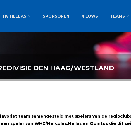
g
HV HELLAS
SPONSOREN
NIEUWS
TEAMS
EDIVISIE DEN HAAG/WESTLAND
avoriet team samengesteld met spelers van de regioclubs u
s
een speler van WHC/Hercules
,
Hellas en Quintus
die
dit se