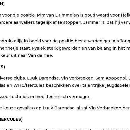
/H)
n voor die positie. Pim van Drimmelen is goud waard voor Hella
rdere aanvallers tegelijk af te stoppen. Jammer is, dat hij v
kkelijk in beeld voor de positie beste verdediger. Als Jong O
ijn mannetje staat. Fysiek sterk geworden en van belang in het
keur uit naar Van de Ree.
US
)
iverse clubs. Luuk Barendse, Vin Verbraeken, Sam Koppenol, De
las en WHC/Hercules beschikken over talentrijke jeugdspele
sseertechniek en veel technisch vermogen.
is de keuze gevallen op Luuk Barendse, al zat Vin Verbraeken he
HERCULES
)