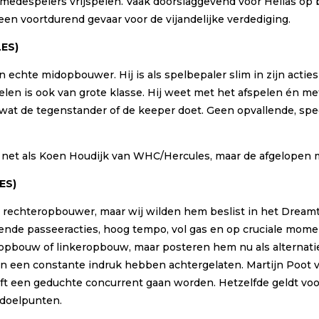
 medespelers vrijspelen. Vaak doorslaggevend voor Hellas op 
een voortdurend gevaar voor de vijandelijke verdediging.
LES
)
n echte midopbouwer. Hij is als spelbepaler slim in zijn acti
en is ook van grote klasse. Hij weet met het afspelen én met z
 wat de tegenstander of de keeper doet. Geen opvallende, sp
 net als Koen Houdijk van WHC/Hercules, maar de afgelopen 
ES
)
e rechteropbouwer, maar wij wilden hem beslist in het Dreamtea
kende passeeracties, hoog tempo, vol gas en op cruciale mome
pbouw of linkeropbouw, maar posteren hem nu als alternatief 
een constante indruk hebben achtergelaten. Martijn Poot van
lft een geduchte concurrent gaan worden. Hetzelfde geldt v
 doelpunten.