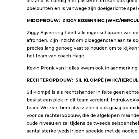
afstand, is handig met passeren en kan ook goed
doelpunten en is vanwege zijn doelgerichte spel 
MIDOPBOUW:
ZIGGY EIJSENRING
(
WHC/HERCU
Ziggy Eijsenring heeft alle eigenschappen van ee
afronden. Zijn inzicht om ploeggenoten aan te spel
precies lang genoeg vast te houden om te kijken
het team van coach Hage.
Kevin Pronk van Hellas kwam ook in aanmerking,
RECHTEROPBOUW:
SIL KLOMPÉ
(
WHC/HERCUL
Sil Klompé is als rechtshander in feite geen echt
beslist een plek in dit team verdient. Indrukwek
team. We zien hem afwisselend ook graag op mido
voor de rechteropbouw, die de afgelopen maanden 
oude niveau en zal tijdens de tweede seizoenshe
aantal sterke wedstrijden speelde met de nodige