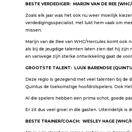
BESTE VERDEDIGER:
M
ARIJN VAN DE REE
(
WHC
Zoals elk jaar was het ook nu weer moeilijk kieze
verdedigingsspecialist. Het lukt hem vaak om mee
missen.
Marijn van de Ree van WHC/Hercules komt ook nadru
als bij de jeugdige talenten laten zien dat hij z
en vanwege zijn sterke ontwikkeling gaat de voor
GROOTSTE TALENT:
LUUK BARENDSE
(
QUINT
Deze regio is gezegend met veel talenten bij de d
Quintus de toekomstige hoofdrolspelers. Ook Hel
Al die spelers hebben een prima schot, goede pa
Er zit dus veel groei in die gasten. Uiteindelijk 
BESTE TRAINER/COACH:
WESLEY HAGE
(
WHC/