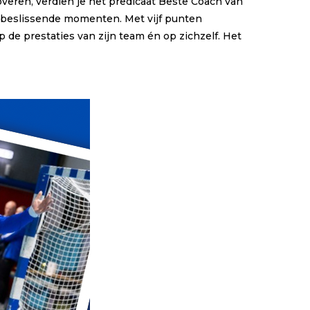
overen, verdien je het predicaat Beste Coach van
op beslissende momenten. Met vijf punten
 de prestaties van zijn team én op zichzelf. Het