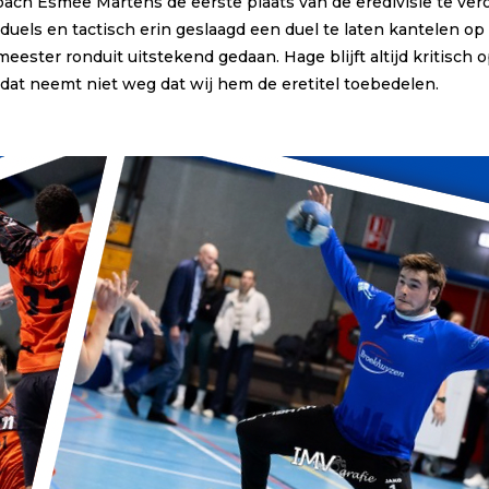
coach Esmée Martens de eerste plaats van de eredivisie te ver
e duels en tactisch erin geslaagd een duel te laten kantelen 
ster ronduit uitstekend gedaan. Hage blijft altijd kritisch op
ar dat neemt niet weg dat wij hem de eretitel toebedelen.