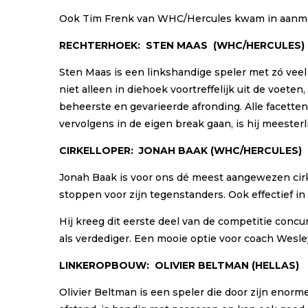
Ook Tim Frenk van WHC/Hercules kwam in aanmerki
RECHTERHOEK:
STEN MAAS
(
WHC/HERCULES
)
Sten Maas is een linkshandige speler met zó veel 
niet alleen in diehoek voortreffelijk uit de voe
beheerste en gevarieerde afronding. Alle facetten 
vervolgens in de eigen break gaan, is hij meesterli
CIRKELLOPER:
JONAH BAAK
(WHC/HERCULES)
Jonah Baak is voor ons dé meest aangewezen cirkel
stoppen voor zijn tegenstanders. Ook effectief in
Hij kreeg dit eerste deel van de competitie concu
als verdediger. Een mooie optie voor coach Wesle
LINKEROPBOUW:
OLIVIER BELTMAN
(HELLAS)
Olivier Beltman is een speler die door zijn enorme