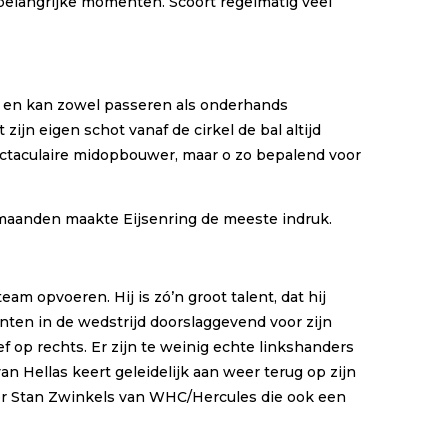
belangrijke momenten. Scoort regelmatig veel
es en kan zowel passeren als onderhands
ijn eigen schot vanaf de cirkel de bal altijd
ectaculaire midopbouwer, maar o zo bepalend voor
maanden maakte Eijsenring de meeste indruk.
m opvoeren. Hij is zó’n groot talent, dat hij
nten in de wedstrijd doorslaggevend voor zijn
op rechts. Er zijn te weinig echte linkshanders
 Hellas keert geleidelijk aan weer terug op zijn
oor Stan Zwinkels van WHC/Hercules die ook een