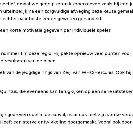
e subjectief, omdat we geen punten kunnen geven zoals bij een
uiteindelijk na een zorgvuldige afweging deze keuze gemaakt.
n echter naar beste eer en geweten gehandeld.
n korte motivatie gegeven per individuele speler.
nummer 1 in deze regio. Hij pakte opnieuw veel punten voor 
e resultaten van de ploeg.
nek van de jeugdige Thijs van Zeijl van WHC/Hercules. Ook hij 
Quintus, die eveneens kan terugkijken op een serie uitsteke
n gedreven spel in de aanval, maar ook met zijn sterke verded
Heeft een sterke ontwikkeling doorgemaakt. Vooral ook door z