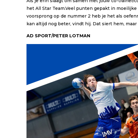
Als je erin slaagt om samen met jouw co-trainer/
het All Star Team.Veel punten gepakt in moeilijk
voorsprong op de nummer 2 heb je het als oefenmee
kan altijd nog beter, vindt hij. Dat siert hem, ma
AD SPORT/PETER LOTMAN