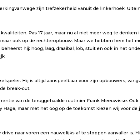
ngvanwege zijn trefzekerheid vanuit de linkerhoek. Uiteind
kwaliteiten. Pas 17 jaar, maar nu al niet meer weg te denken 
ten, maar ook op de rechteropbouw. Maar we hebben hem het me
beheerst hij: hoog, laag, draaibal, lob, stuit en ook in het o
jk.
speler. Hij is altijd aanspeelbaar voor zijn opbouwers, vangva
 de break-out.
rrentie van de teruggehaalde routinier Frank Meeuwisse. Ook h
y Hage, maar met het oog op de toekomst kiezen wij voor de 
 drive naar voren een nauwelijks af te stoppen aanvaller is. H