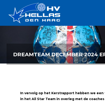
Ga
Handbalverenigin
naar
Hellas
de
TOPSPORT
| PLEZIER |
inhoud
SAMEN |
AMBITIE
DREAMTEAM DECEMBER 2024 ER
In vervolg op het
Kerstrapp
ort he
bben we een f
in het All Star Team
in overleg met de coache