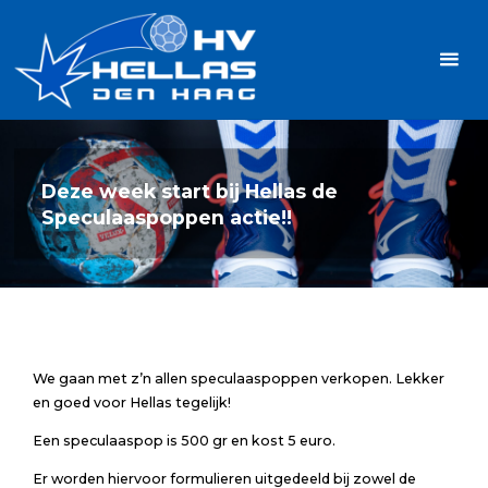
Ga
Handbalvereniging
naar
Hellas
de
TOPSPORT
| PLEZIER |
inhoud
SAMEN |
AMBITIE
Deze week start bij Hellas de
Speculaaspoppen actie!!
We gaan met z’n allen speculaaspoppen verkopen. Lekker
en goed voor Hellas tegelijk!
Een speculaaspop is 500 gr en kost 5 euro.
Er worden hiervoor formulieren uitgedeeld bij zowel de