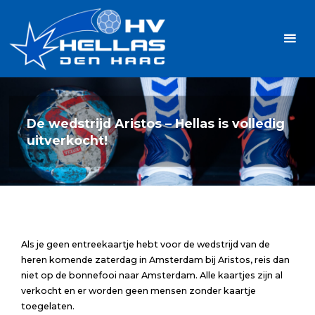
Ga
Handbalvereniging
naar
Hellas
de
TOPSPORT
| PLEZIER |
inhoud
SAMEN |
AMBITIE
De wedstrijd Aristos – Hellas is volledig
uitverkocht!
Als je geen entreekaartje hebt voor de wedstrijd van de
heren komende zaterdag in Amsterdam bij Aristos, reis dan
niet op de bonnefooi naar Amsterdam. Alle kaartjes zijn al
verkocht en er worden geen mensen zonder kaartje
toegelaten.