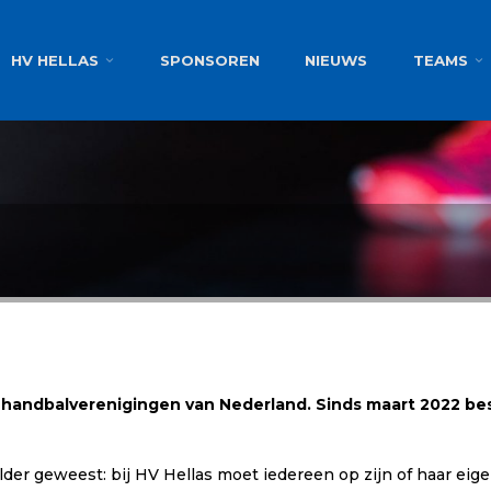
g
HV HELLAS
SPONSOREN
NIEUWS
TEAMS
e handbalverenigingen van Nederland.
Sinds maart 2022 best
 helder geweest: bij HV Hellas moet iedereen op zijn of haar e