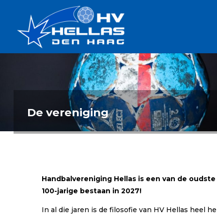
Ga
Handbalverenigin
naar
Hellas
de
TOPSPORT
| PLEZIER |
inhoud
SAMEN |
AMBITIE
De vereniging
Handbalvereniging Hellas is een van de oudst
100-jarige bestaan in 2027!
In al die jaren is de filosofie van HV Hellas heel