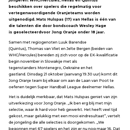
jongeren.
WHC/Hercules, Hellas en Quintus
beschikken over
spelers die regelmatig voor
vertegenwoordigende Oranjeteams worden
uitgenodigd. Mats
Hulspas
(17)
van Hellas
is één van
die talenten die door bondscoach Wesley Hage
is
geselecteerd
voor Jong Oranje
onder 18 jaar.
Samen met regiogenoten Luuk Barendse
(Quintus), Thomas van Vliet en Jelte Bergen (beiden van
WHC/Hercules) bereiden zij zich voor op de EK-kwalificatie
begin november in Slowakije met als
tegenstanders Montenegro, Oekraïne en het
gastland. Dinsdag 21 oktober (aanvang 19.30 uur) komt dit
Jong Oranje team bij elkaar om aan de Laan van Poot te
oefenen tegen Super Handball League deelnemer Hellas.
Het is duidelijk merkbaar, dat Mats Hulspas geniet van zijn
uitverkiezing voor Jong Oranje. ,,Ik ben erg blij met mijn
selectie, waar ik hard voor heb gewerkt. Het heeft veel tijd
gekost, maar gelukkig met een mooi eindresultaat”, vertelt
de jongeling die alle selecties is doorgekomen. ,,We
begonnen met 67 spelers en het zijn er nu nog maar 16. Dat