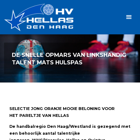
Ga
Handbalvereniging
naar
Hellas
de
TOPSPORT
| PLEZIER |
inhoud
SAMEN |
AMBITIE
DE SNELLE OPMARS VAN LINKSHANDIG
TALENT MATS HULSPAS
SELECTIE JONG ORANJE
MOOIE BELONING VOOR
HET
PARELTJE VAN HELLAS
De handbalregio Den Haag/Westland
is gezegend met
een behoorlijk aantal talentrijke