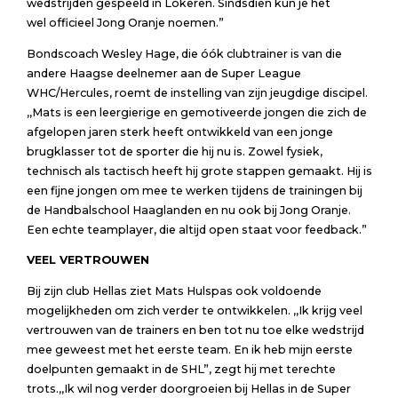
wedstrijden gespeeld in Lokeren. Sindsdien kun je het
wel officieel Jong Oranje noemen.”
Bondscoach Wesley Hage, die óók clubtrainer is van die
andere Haagse deelnemer aan de Super League
WHC/Hercules, roemt de instelling van zijn jeugdige discipel.
,,Mats is een leergierige en gemotiveerde jongen die zich de
afgelopen jaren sterk heeft ontwikkeld van een jonge
brugklasser tot de sporter die hij nu is. Zowel fysiek,
technisch als tactisch heeft hij grote stappen gemaakt. Hij is
een fijne jongen om mee te werken tijdens de trainingen bij
de Handbalschool Haaglanden en nu ook bij Jong Oranje.
Een echte teamplayer, die altijd open staat voor feedback.”
VEEL VERTROUWEN
Bij zijn club Hellas ziet Mats Hulspas ook voldoende
mogelijkheden om zich verder te ontwikkelen. ,,Ik krijg veel
vertrouwen van de trainers en ben tot nu toe elke wedstrijd
mee geweest met het eerste team. En ik heb mijn eerste
doelpunten gemaakt in de SHL”, zegt hij met terechte
trots.,,Ik wil nog verder doorgroeien bij Hellas in de Super