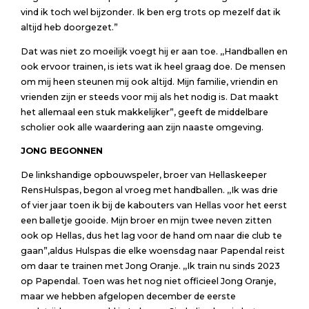
vind ik toch wel bijzonder. Ik ben erg trots op mezelf dat ik
altijd heb doorgezet.”
Dat was niet zo moeilijk voegt hij er aan toe. ,,Handballen en
ook ervoor trainen, is iets wat ik heel graag doe. De mensen
om mij heen steunen mij ook altijd. Mijn familie, vriendin en
vrienden zijn er steeds voor mij als het nodig is. Dat maakt
het allemaal een stuk makkelijker”, geeft de middelbare
scholier ook alle waardering aan zijn naaste omgeving.
JONG BEGONNEN
De linkshandige opbouwspeler, broer van Hellaskeeper
RensHulspas, begon al vroeg met handballen. ,,Ik was drie
of vier jaar toen ik bij de kabouters van Hellas voor het eerst
een balletje gooide. Mijn broer en mijn twee neven zitten
ook op Hellas, dus het lag voor de hand om naar die club te
gaan”,aldus Hulspas die elke woensdag naar Papendal reist
om daar te trainen met Jong Oranje. ,,Ik train nu sinds 2023
op Papendal. Toen was het nog niet officieel Jong Oranje,
maar we hebben afgelopen december de eerste