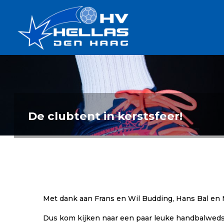
Ga
Handbalverenigin
naar
Hellas
de
TOPSPORT
| PLEZIER |
inhoud
SAMEN |
AMBITIE
De clubtent in kerstsfeer!
Met dank aan Frans en Wil Budding, Hans Bal en M
Dus kom kijken naar een paar leuke handbalwedst