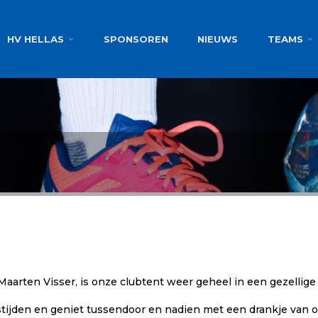
g
HV HELLAS
SPONSOREN
NIEUWS
TEAMS
aarten Visser, is onze clubtent weer geheel in een gezellige 
ijden en geniet tussendoor en nadien met een drankje van on