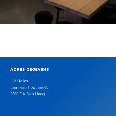
ADRES GEGEVENS
HV Hellas
Laan van Poot 353-A,
2566 DA Den Haag