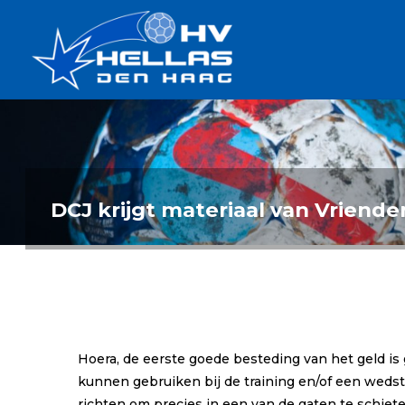
Ga
Handbalverenigin
naar
Hellas
de
TOPSPORT
| PLEZIER |
inhoud
SAMEN |
AMBITIE
DCJ krijgt materiaal van Vriende
Hoera, de eerste goede besteding van het geld is
kunnen gebruiken bij de training en/of een wedst
richten om precies in een van de gaten te schiet