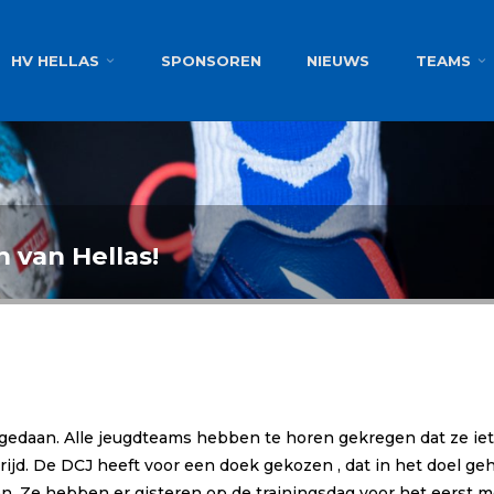
g
HV HELLAS
SPONSOREN
NIEUWS
TEAMS
n van Hellas!
 gedaan. Alle jeugdteams hebben te horen gekregen dat ze ie
rijd. De DCJ heeft voor een doek gekozen , dat in het doel g
en. Ze hebben er gisteren op de trainingsdag voor het eerst 