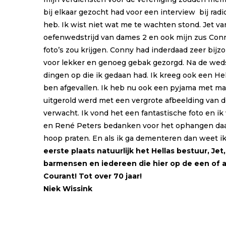
bij elkaar gezocht had voor een interview bij rad
heb. Ik wist niet wat me te wachten stond. Jet 
oefenwedstrijd van dames 2 en ook mijn zus Conny 
foto’s zou krijgen. Conny had inderdaad zeer bijz
voor lekker en genoeg gebak gezorgd. Na de wed
dingen op die ik gedaan had. Ik kreeg ook een Hel
ben afgevallen. Ik heb nu ook een pyjama met m
uitgerold werd met een vergrote afbeelding van de 
verwacht. Ik vond het een fantastische foto en ik
en René Peters bedanken voor het ophangen daar
hoop praten. En als ik ga dementeren dan weet i
eerste plaats natuurlijk het Hellas bestuur, Je
barmensen en iedereen die hier op de een of 
Courant! Tot over 70 jaar!
Niek Wissink