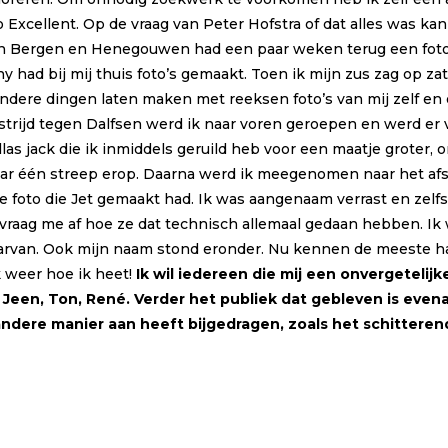
io Excellent. Op de vraag van Peter Hofstra of dat alles was k
van Bergen en Henegouwen had een paar weken terug een foto 
had bij mij thuis foto’s gemaakt. Toen ik mijn zus zag op za
ondere dingen laten maken met reeksen foto’s van mij zelf en o
strijd tegen Dalfsen werd ik naar voren geroepen en werd er
las jack die ik inmiddels geruild heb voor een maatje groter,
aar één streep erop. Daarna werd ik meegenomen naar het af
foto die Jet gemaakt had. Ik was aangenaam verrast en zelfs ev
 vraag me af hoe ze dat technisch allemaal gedaan hebben. Ik 
van. Ook mijn naam stond eronder. Nu kennen de meeste ha
k weer hoe ik heet!
Ik wil iedereen die mij een onvergeteli
t, Jeen, Ton, René. Verder het publiek dat gebleven is eve
andere manier aan heeft bijgedragen, zoals het schittere