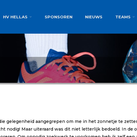
g
HV HELLAS
SPONSOREN
NIEUWS
TEAMS
 die gelegenheid aangegrepen om me in het zonnetje te zetten
t nodig! Maar uiteraard was dit niet letterlijk bedoeld. In de 
reren. Om onnodig zoekwerk te voorkomen heb ik zelf een aa