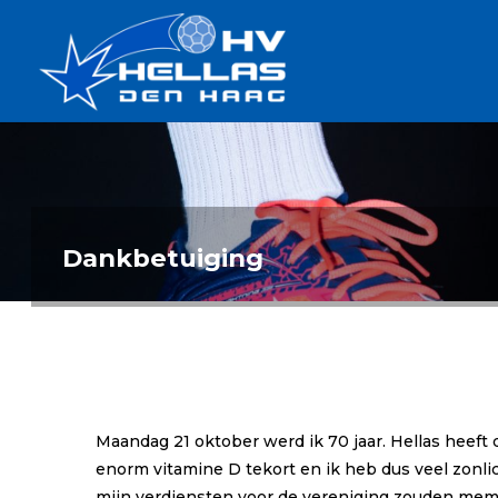
Ga
Handbalverenigin
naar
Hellas
de
TOPSPORT
| PLEZIER |
inhoud
SAMEN |
AMBITIE
Dankbetuiging
Maandag 21 oktober werd ik 70 jaar. Hellas heeft
enorm vitamine D tekort en ik heb dus veel zonlich
mijn verdiensten voor de vereniging zouden memo