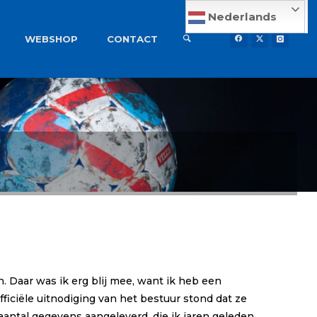
Nederlands
WEBSHOP
CONTACT
. Daar was ik erg blij mee, want ik heb een
officiële uitnodiging van het bestuur stond dat ze
ntal gegevens aangeleverd, die ik jaren geleden