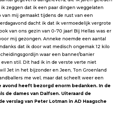
an ik zeggen dat ik een paar dingen weggelaten
van mij gemaakt tijdens de rust van een
terdagavond dacht ik dat ik vermoedelijk vergrote
ok van ons gezin van 0-70 jaar! Bij Hellas was er
 voor mij gezongen. Anneke noemde een aantal
 ondanks dat ik door wat medisch ongemak 12 kilo
scheidingsgordijn waar een banner/banier
en stil. Dit had ik in de verste verte niet
wil Jet in het bijzonder en Jeen, Ton Groenland
ndballers me wel, maar dat scheelt weer een
jke avond heeft bezorgd enorm bedanken. In de
nals de dames van Dalfsen. Uiteraard de
nde verslag van Peter Lotman in AD Haagsche