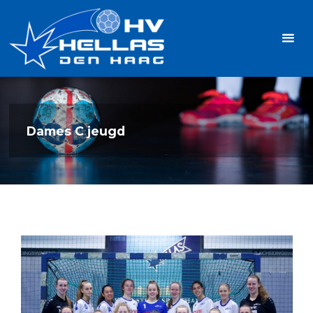
Ga
Handbalvereniging
naar
Hellas
de
TOPSPORT
| PLEZIER |
inhoud
SAMEN |
AMBITIE
Dames C jeugd