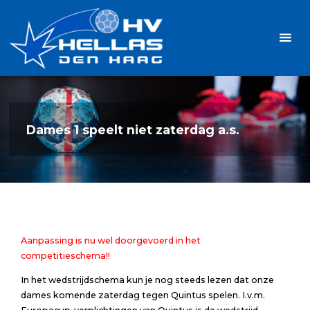
Ga
Handbalvereniging
naar
Hellas
de
TOPSPORT
| PLEZIER |
inhoud
SAMEN |
AMBITIE
Dames 1 speelt niet zaterdag a.s.
Aanpassing is nu wel doorgevoerd in het
competitieschema!!
In het wedstrijdschema kun je nog steeds lezen dat onze
dames komende zaterdag tegen Quintus spelen. I.v.m.