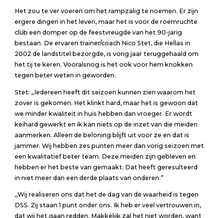
Het zou te ver voeren om het rampzalig te noemen. Er zijn
ergere dingen in het leven, maar het is voor de roemruchte
club een domper op de feestvreugde van het 90-jarig
bestaan. De ervaren trainer/coach Nico Stet, die Hellas in
2002 de landstitel bezorgde, is vorig jaar teruggehaald om
het tij te keren. Vooralsnog is het ook voor hem knokken
tegen beter weten in geworden.
Stet: ,,Iedereen heeft dit seizoen kunnen zien waarom het
zover is gekomen. Het klinkt hard, maar het is gewoon dat
we minder kwaliteit in huis hebben dan vroeger. Er wordt
keihard gewerkt en ik kan niets op de inzet van die meiden
aanmerken. Alleen de beloning blijft uit voor ze en dat is
jammer. Wij hebben zes punten meer dan vorig seizoen met
een kwalitatief beter team. Deze meiden zijn gebleven en
hebben er het beste van gemaakt. Dat heeft geresulteerd
in niet meer dan een derde plaats van onderen.”
,,Wij realiseren ons dat het de dag van de waarheid is tegen
DSS. Zij staan 1 punt onder ons. Ik heb er veel vertrouwen in,
dat wij het gaan redden. Makkelijk zal het niet worden, want