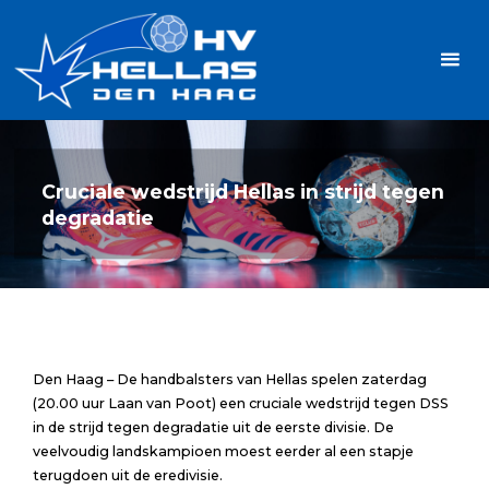
Ga
Handbalvereniging
naar
Hellas
de
TOPSPORT
| PLEZIER |
inhoud
SAMEN |
AMBITIE
Cruciale wedstrijd Hellas in strijd tegen
degradatie
Den Haag – De handbalsters van Hellas spelen zaterdag
(20.00 uur Laan van Poot) een cruciale wedstrijd tegen DSS
in de strijd tegen degradatie uit de eerste divisie. De
veelvoudig landskampioen moest eerder al een stapje
terugdoen uit de eredivisie.