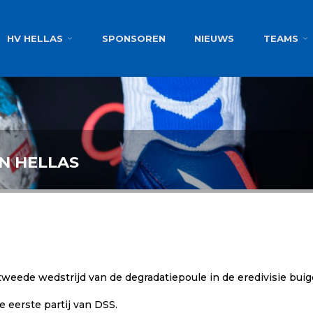
g
HV HELLAS
SPONSOREN
NIEUWS
TEAMS
N HELLAS
tweede wedstrijd van de degradatiepoule in de eredivisie buig
e eerste partij van DSS.