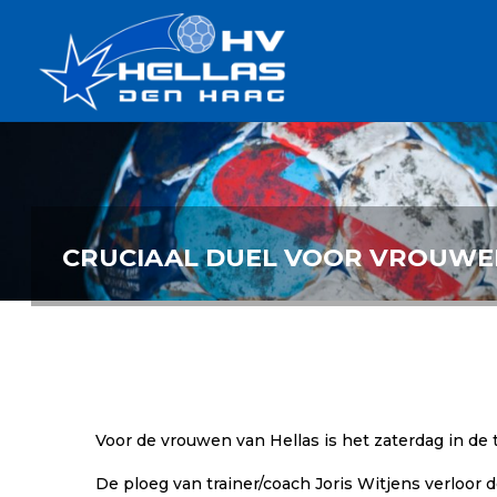
Ga
Handbalverenigin
naar
Hellas
de
TOPSPORT
| PLEZIER |
inhoud
SAMEN |
AMBITIE
CRUCIAAL DUEL VOOR VROUWE
Voor de vrouwen van Hellas is het zaterdag in de 
De ploeg van trainer/coach Joris Witjens verloor d