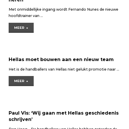
kijkt
Met onmiddellijke ingang wordt Fernando Nunes de nieuwe
terug
hoofdtrainer van …
op
"Fernando
MEER
imposante
Nunes
handballoopbaan"
nieuwe
trainer
Hellas moet bouwen aan een nieuw team
van
Het is de handballers van Hellas niet gelukt promotie naar …
Hellas-
"Hellas
MEER
heren"
moet
bouwen
aan
Paul Vis: ‘Wij gaan met Hellas geschiedenis
schrijven’
een