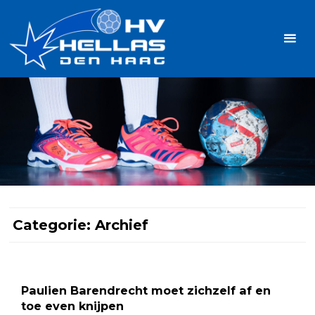
Ga
Handbalvereniging
naar
Hellas
de
TOPSPORT
| PLEZIER |
inhoud
SAMEN |
AMBITIE
Categorie:
Archief
Paulien Barendrecht moet zichzelf af en
toe even knijpen