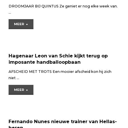
DROOMJAAR BIJ QUINTUS Ze geniet er nog elke week van.
…
"Paulien
MEER
Barendrecht
moet
zichzelf
Hagenaar Leon van Schie kijkt terug op
imposante handballoopbaan
af
AFSCHEID MET TROTS Een mooier afscheid kon hij zich
en
niet …
toe
"Hagenaar
MEER
even
Leon
knijpen"
van
Schie
Fernando Nunes nieuwe trainer van Hellas-
heren