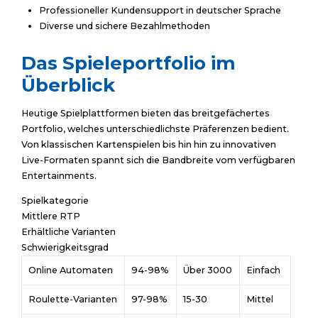
Professioneller Kundensupport in deutscher Sprache
Diverse und sichere Bezahlmethoden
Das Spieleportfolio im
Überblick
Heutige Spielplattformen bieten das breitgefächertes
Portfolio, welches unterschiedlichste Präferenzen bedient.
Von klassischen Kartenspielen bis hin hin zu innovativen
Live-Formaten spannt sich die Bandbreite vom verfügbaren
Entertainments.
Spielkategorie
Mittlere RTP
Erhältliche Varianten
Schwierigkeitsgrad
Online Automaten
94-98%
Über 3000
Einfach
Roulette-Varianten
97-98%
15-30
Mittel