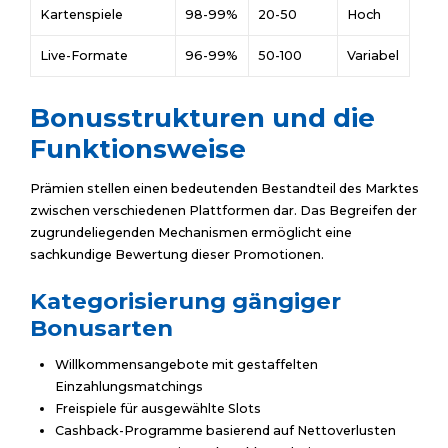
Kartenspiele
98-99%
20-50
Hoch
Live-Formate
96-99%
50-100
Variabel
Bonusstrukturen und die
Funktionsweise
Prämien stellen einen bedeutenden Bestandteil des Marktes
zwischen verschiedenen Plattformen dar. Das Begreifen der
zugrundeliegenden Mechanismen ermöglicht eine
sachkundige Bewertung dieser Promotionen.
Kategorisierung gängiger
Bonusarten
Willkommensangebote mit gestaffelten
Einzahlungsmatchings
Freispiele für ausgewählte Slots
Cashback-Programme basierend auf Nettoverlusten