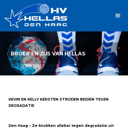
Ga
Handbalvereniging
naar
Hellas
de
TOPSPORT
| PLEZIER |
inhoud
SAMEN |
AMBITIE
BROER EN ZUS VAN HELLAS
KEVIN EN KELLY KERSTEN STRIJDEN BEIDEN TEGEN
DEGRADATIE
Den Haag – Ze knokken allebei tegen degradatie uit