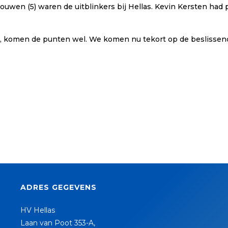
uwen (5) waren de uitblinkers bij Hellas. Kevin Kersten had 
jn, komen de punten wel. We komen nu tekort op de beslisse
ADRES GEGEVENS
HV Hellas
Laan van Poot 353-A,