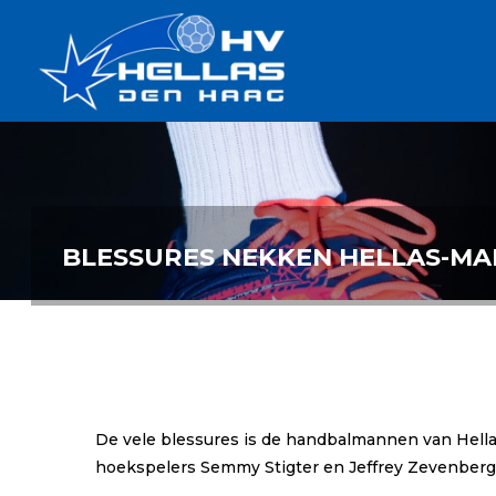
Ga
Handbalverenigin
naar
Hellas
de
TOPSPORT
| PLEZIER |
inhoud
SAMEN |
AMBITIE
BLESSURES NEKKEN HELLAS-M
De vele blessures is de handbalmannen van Hella
hoekspelers Semmy Stigter en Jeffrey Zevenberge