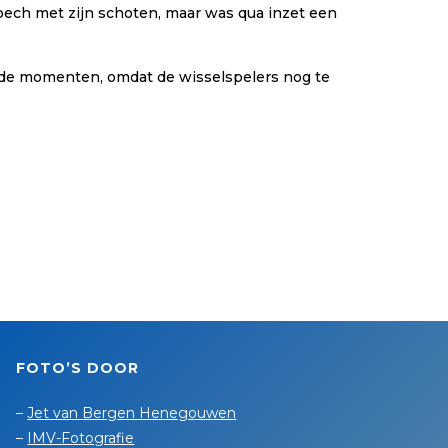
pech met zijn schoten, maar was qua inzet een
nde momenten, omdat de wisselspelers nog te
FOTO’S DOOR
–
Jet van Bergen Henegouwen
–
IMV-Fotografie