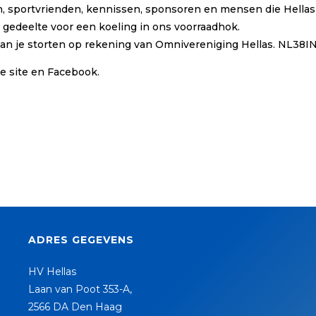
enden, sportvrienden, kennissen, sponsoren en mensen die Hel
 gedeelte voor een koeling in ons voorraadhok.
t kan je storten op rekening van Omnivereniging Hellas. NL3
 site en Facebook.
ADRES GEGEVENS
HV Hellas
Laan van Poot 353-A,
2566 DA Den Haag