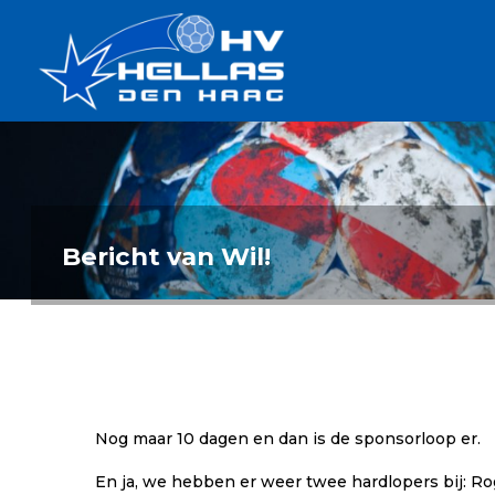
Ga
Handbalverenigin
naar
Hellas
de
TOPSPORT
| PLEZIER |
inhoud
SAMEN |
AMBITIE
Bericht van Wil!
Nog maar 10 dagen en dan is de sponsorloop er.
En ja, we hebben er weer twee hardlopers bij: Ro