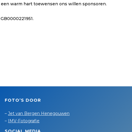
las een warm hart toewensen ons willen sponsoren.
8INGB0000221951.
FOTO’S DOOR
–
Jet van Bergen Henegouwen
–
IMV-Fotografie
SOCIAL MEDIA