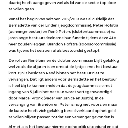
daarbij heeft aangegeven wel als lid van de sectie top door
te willen gaan.
Vanaf het begin van seizoen 2017/2018 was al duidelijk dat
Bernadette van der Linden (jeugdcommissie), Peter Hofstra
(penningmeester) en René Peters (clubtentcommissie) na
jarenlange bestuursdeelname hun functie tijdens deze ALV
neer zouden leggen. Brandon Hofstra (sponsorcommissie)
was tijdens het seizoen al als bestuurslid gestopt.
De rol van René binnen de clubtentcommissie blijft gelukkig
wel zoals die al jaren is en omdat de lijntjes met het bestuur
kort zijn is besloten René binnen het bestuur niet te
vervangen. Dat ligt anders voor Bernadette en het bestuur
is heel blij te kunnen melden dat de jeugdcommissie met
ingang van 5 juli in het bestuur wordt vertegenwoordigd
door Marcel Pronk (vader van Janice en Justin). In de
vervanging van Brandon en Peter is nog niet voorzien maar
de laatste heeft zich gelukkig bereid verklaard op het geld
te willen blijven passen totdat een vervanger gevonden is.
Al met al is het bestuur hiermee behoorlijk uitgedund en dat