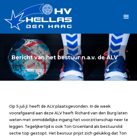
Ga
Handbalvereniging
naar
Hellas
de
TOPSPORT
| PLEZIER |
inhoud
SAMEN |
AMBITIE
Bericht van het bestuur n.a.v. de ALV
Op 5 juli jl. heeft de ALV plaatsgevonden. In de week
voorafgaand aan deze ALV heeft Richard van den Burg laten
weten met onmiddellijke ingang het voorzitterschap neer te
leggen. Tegelijkertijd is ook Ton Groenland als bestuurslid
sectie top gestopt. Het bestuur prijst zich gelukkig dat Ton