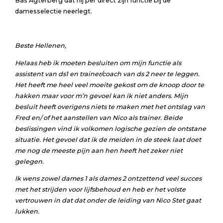
Bas Agterberg dat hij per direct zijn functie bij de
damesselectie neerlegt.
Beste Hellenen,
Helaas heb ik moeten besluiten om mijn functie als
assistent van ds1 en trainer/coach van ds 2 neer te leggen.
Het heeft me heel veel moeite gekost om de knoop door te
hakken maar voor m’n gevoel kan ik niet anders. Mijn
besluit heeft overigens niets te maken met het ontslag van
Fred en/ of het aanstellen van Nico als trainer. Beide
beslissingen vind ik volkomen logische gezien de ontstane
situatie. Het gevoel dat ik de meiden in de steek laat doet
me nog de meeste pijn aan hen heeft het zeker niet
gelegen.
Ik wens zowel dames 1 als dames 2 ontzettend veel succes
met het strijden voor lijfsbehoud en heb er het volste
vertrouwen in dat dat onder de leiding van Nico Stet gaat
lukken.