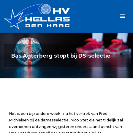
Ga
Handbalvereniging
naar
Hellas
de
TOPSPORT
| PLEZIER |
inhoud
SAMEN |
AMBITIE
Bas Agterberg stopt bij DS-selectie
Het is een bijzondere week; na het vertrek van Fred
Michielsen bij de damesselectie, Nico Stet die het tijdelijk zal
overnemen ontvingen wij gisteren onderstaand bericht van