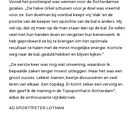
Vooral het positiespel was wennen voor de Rotterdamse
goalies. ,,De halve cirkel schuiven voor je doel was vreemd
voor ze. Een doelman bij voetbal keept vrij ‘vlak’ en de
positie van de keeper ten opzichte van de bal is anders. Mij
viel op, dat zij meer op de man staan dan op de bal. Ze willen
veel met hun handen doen en vergeten hun benenwerk. Ik
heb geprobeerd ze bij te brengen om het optimale
resultaat te halen met de minst mogelijke energie. Kortste
weg naar de bal, geduld hebben en blijven kijken.”
,,De eerste keer was nog wat onwennig, waardoor ik
bepaalde zaken langer moest uitleggen. Maar het was een
groot succes. Lekker trainen, beetje discussiëren en veel
leren van elkaar. Een topdag. Er komt zeker een vervolg en
dan geef ik de training in de Topsporthal in Rotterdam”,
aldus de enthousiaste Uijtdebroek.
AD SPORT/PETER LOTMAN