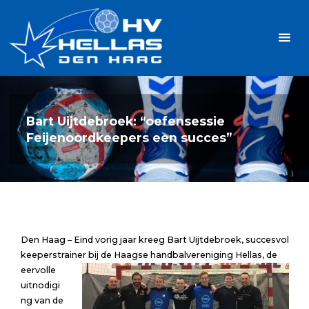
Ga
Handbalvereniging
naar
Hellas
de
TOPSPORT
| PLEZIER |
inhoud
SAMEN |
AMBITIE
Bart Uijtdebroek: “oefensessie
Feijenoordkeepers een succes”
Den Haag – Eind vorig jaar kreeg Bart Uijtdebroek, succesvol
keeperstrainer bij de Haagse handbalvereniging Hellas,
de
eervolle
uitnodigi
ng van de