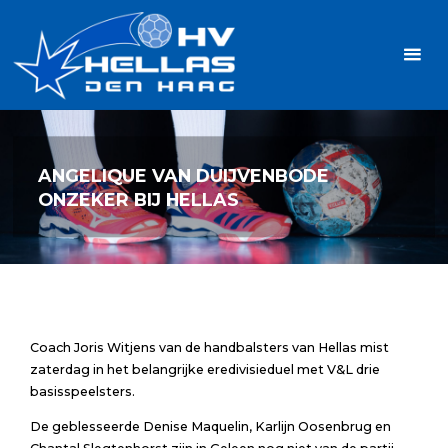
Ga
Handbalvereniging
naar
Hellas
de
TOPSPORT
| PLEZIER |
inhoud
SAMEN |
AMBITIE
ANGELIQUE VAN DUIJVENBODE
ONZEKER BIJ HELLAS
Coach Joris Witjens van de handbalsters van Hellas mist
zaterdag in het belangrijke eredivisieduel met V&L drie
basisspeelsters.
De geblesseerde Denise Maquelin, Karlijn Oosenbrug en