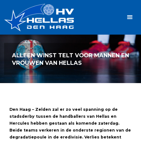
Ga
Handbalvereniging
naar
Hellas
de
TOPSPORT
| PLEZIER |
inhoud
SAMEN |
AMBITIE
ALLEEN WINST TELT VOOR MANNEN EN
VROUWEN VAN HELLAS
Den Haag – Zelden zal er zo veel spanning op de
stadsderby tussen de handballers van Hellas en
Hercules hebben gestaan als komende zaterdag.
Beide teams verkeren in de onderste regionen van de
degradatiepoule in de eredivisie. Verlies betekent