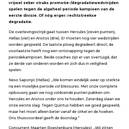
vrijwel zeker straks promotie-/degradatiewedstrijden
spelen tegen de algeheel periode kampioen van de
eerste divisie. Of nóg erger: rechtstreekse
degradatie.
De overlevingsstrijd gaat tussen Hercules (zeven punten),
Hellas (vier) en Aristos (drie). Er moeten nog vier wedstrijden
worden gespeeld. De laatste ploeg degradeert direct; de
voorlaatste heeft nog een ontsnapping tegen de
periodekampioen. Beide coaches zijn er van overtuigd, dat
ze derde van onderen worden en zich dus in veiligheid
spelen.
Neso Saponjic (Hellas): ,,We komen eindelijk weer op sterkte
na een moeilijke periode vol blessures. Met onze complete
opbouwrij gaan we nog voldoende punten pakken om
Hercules en Aristos onder ons te houden. Zaterdag slaan we
onze eerste slag. Tegen Quintus hebben we goed gespeeld,
maar het moet alleen beter vanaf de cirkel en de hoeken.
Ons thuisvoordeel geeft de doorslag.”
Concurrent Maarten Roestenburg (Hercules): ,,Wij zitten