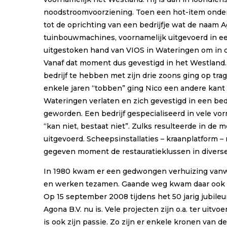
noodstroomvoorziening. Toen een hot-item onder de
tot de oprichting van een bedrijfje wat de naam 
tuinbouwmachines, voornamelijk uitgevoerd in ee
uitgestoken hand van VIOS in Wateringen om in d
Vanaf dat moment dus gevestigd in het Westland. 
bedrijf te hebben met zijn drie zoons ging op tra
enkele jaren “tobben” ging Nico een andere kan
Wateringen verlaten en zich gevestigd in een bedr
geworden. Een bedrijf gespecialiseerd in vele vo
“kan niet, bestaat niet”. Zulks resulteerde in d
uitgevoerd. Scheepsinstallaties – kraanplatfor
gegeven moment de restauratieklussen in divers
In 1980 kwam er een gedwongen verhuizing vanwe
en werken tezamen. Gaande weg kwam daar ook m
Op 15 september 2008 tijdens het 50 jarig jubile
Agona B.V. nu is. Vele projecten zijn o.a. ter ui
is ook zijn passie. Zo zijn er enkele kronen van