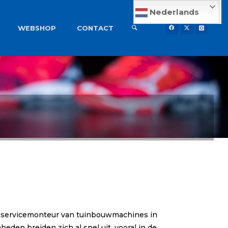
Nederlands
WEBSHOP
CONTACT
cq. servicemonteur van tuinbouwmachines in
heden breiden zich al snel uit, vooral in de