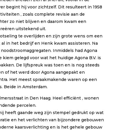
egint hij voor zichtzelf. Dit resulteert in 1958
viteiten , zoals complete revisie aan de
chter zo niet blijven en daarom kwam een
eëren uitstekend uit.
otseling te overlijden en zijn grote wens om een
 al in het bedrijf en Henk kwam assisteren. Na
de noodstroomaggregaten. Inmiddels had Agona
e kiem gelegd voor wat het huidige Agona B.V. is
pakken. De lijfspreuk was toen en is nog steeds
ken of het werd door Agona aangepakt en
centra. Het meest spraakmakende waren op een
s. Beide in Amsterdam.
rsstraat in Den Haag. Heel efficiënt , wonen
ndende percelen.
 hij heeft gaande weg zijn stempel gedrukt op wat
tauratie en het verlichten van bijzondere gebouwen
moderne kaarsverlichting en is het gehele gebouw