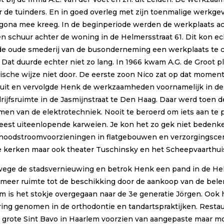
 tuinders. En in goed overleg met zijn toenmalige werkgever b
Agona mee kreeg. In de beginperiode werden de werkplaats acti
n schuur achter de woning in de Helmersstraat 61. Dit kon e
e oude smederij van de busonderneming een werkplaats te cr
Dat duurde echter niet zo lang. In 1966 kwam A.G. de Groot pl
gische wijze niet door. De eerste zoon Nico zat op dat moment
t uit en vervolgde Henk de werkzaamheden voornamelijk in 
ijfsruimte in de Jasmijnstraat te Den Haag. Daar werd toen d
rmen van de elektrotechniek. Nooit te beroerd om iets aan te 
e meest uiteenlopende karweien. Je kon het zo gek niet beden
m – noodstroomvoorzieningen in flatgebouwen en verzorgings
e kerken maar ook theater Tuschinsky en het Scheepvaarthui
ge de stadsvernieuwing en betrok Henk een pand in de Helme
eer ruimte tot de beschikking door de aankoop van de bele
um is het stokje overgegaan naar de 3e generatie Jörgen. Ook
tvoering genomen in de orthodontie en tandartspraktijken. Res
 de grote Sint Bavo in Haarlem voorzien van aangepaste maar 