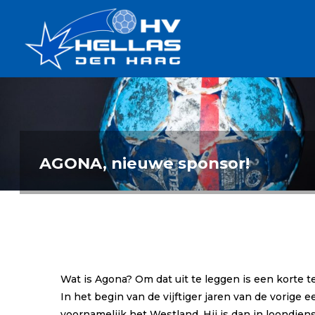
Ga
Handbalverenigin
naar
Hellas
de
TOPSPORT
| PLEZIER |
inhoud
SAMEN |
AMBITIE
AGONA, nieuwe sponsor!
Wat is Agona? Om dat uit te leggen is een korte t
In het begin van de vijftiger jaren van de vorig
voornamelijk het Westland. Hij is dan in loondiens