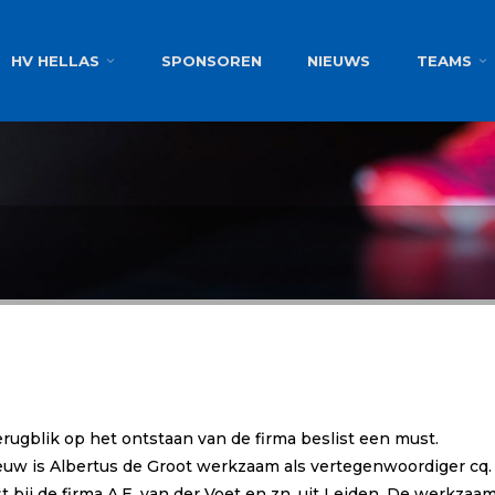
g
HV HELLAS
SPONSOREN
NIEUWS
TEAMS
erugblik op het ontstaan van de firma beslist een must.
e eeuw is Albertus de Groot werkzaam als vertegenwoordiger 
t bij de firma A.E. van der Voet en zn. uit Leiden. De werkzaam