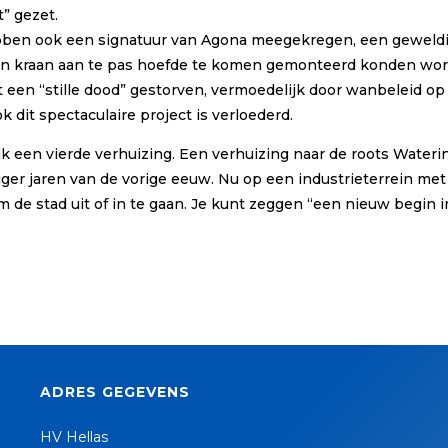
t” gezet.
ben ook een signatuur van Agona meegekregen, een geweldig pr
en kraan aan te pas hoefde te komen gemonteerd konden wor
ct een “stille dood” gestorven, vermoedelijk door wanbeleid o
dit spectaculaire project is verloederd.
ijk een vierde verhuizing. Een verhuizing naar de roots Wate
tiger jaren van de vorige eeuw. Nu op een industrieterrein m
e stad uit of in te gaan. Je kunt zeggen “een nieuw begin in
ADRES GEGEVENS
HV Hellas