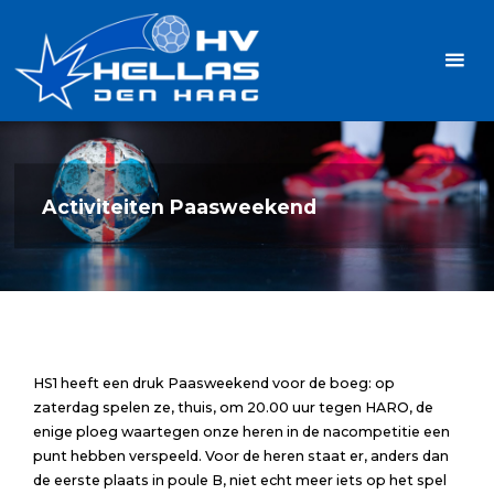
Ga
Handbalvereniging
naar
Hellas
de
TOPSPORT
| PLEZIER |
inhoud
SAMEN |
AMBITIE
Activiteiten Paasweekend
HS1 heeft een druk Paasweekend voor de boeg: op
zaterdag spelen ze, thuis, om 20.00 uur tegen HARO, de
enige ploeg waartegen onze heren in de nacompetitie een
punt hebben verspeeld. Voor de heren staat er, anders dan
de eerste plaats in poule B, niet echt meer iets op het spel