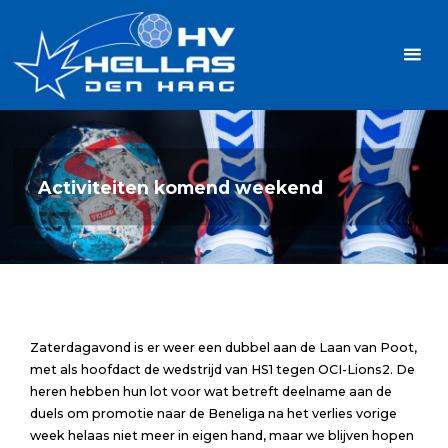
Ga
Handbalvereniging
naar
Hellas
de
TOPSPORT
| PLEZIER |
inhoud
SAMEN |
AMBITIE
Activiteiten komend weekend
Zaterdagavond is er weer een dubbel aan de Laan van Poot,
met als hoofdact de wedstrijd van HS1 tegen OCI-Lions2. De
heren hebben hun lot voor wat betreft deelname aan de
duels om promotie naar de Beneliga na het verlies vorige
week helaas niet meer in eigen hand, maar we blijven hopen