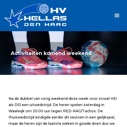
Ga
Handbalvereniging
naar
Hellas
de
TOPSPORT
| PLEZIER |
inhoud
SAMEN |
AMBITIE
Activiteiten komend weekend
Na de dubbel van vorig weekend deze week voor zowel HS1
als DS1 een uitwedstrijd. De heren spelen zaterdag in
Waalwijk om 20.00 uur tegen RED-RAG/Tachos. De
thuiswedstrijd eindigde eerder dit seizoen in een gelijkspel,
maar de heren zijn de laatste weken in goede doen dus we