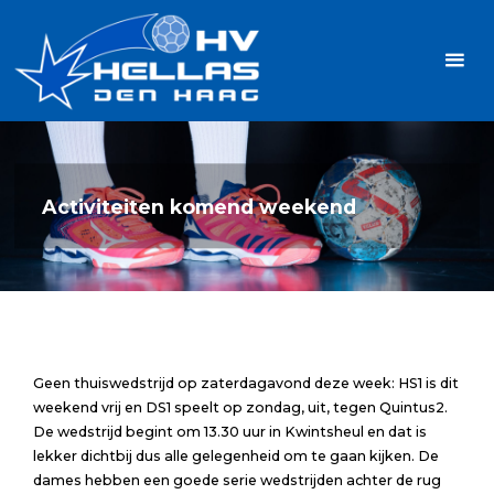
Ga
Handbalvereniging
naar
Hellas
de
TOPSPORT
| PLEZIER |
inhoud
SAMEN |
AMBITIE
Activiteiten komend weekend
Geen thuiswedstrijd op zaterdagavond deze week: HS1 is dit
weekend vrij en DS1 speelt op zondag, uit, tegen Quintus2.
De wedstrijd begint om 13.30 uur in Kwintsheul en dat is
lekker dichtbij dus alle gelegenheid om te gaan kijken. De
dames hebben een goede serie wedstrijden achter de rug