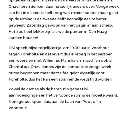
op gebrand zijn om zaterdag de eerste winst te behalen.
Onze heren denken daar natuurlijk anders over. Vorige week
liep het in de eerste helft nog wat minder soepel maar gelet
op de uitslag is de tweede helft kennelijk des te beter
geweest. Zaterdag gewoon van het begin af aan scherp.
Het zou heel lekker zijn als we de punten in Den Haag
kunnen houden!
DS1 speelt bijna tegelijkertijd, om 19.30 uur in Voorhout
tegen Foreholte en dat levert dus al vroeg in het seizoen
een weerzien met Willienne, Marisha en misschien ook al
Chantal op. Onze dames zijn de competitie vorige week
prima begonnen maar datzelfde geldt eigenlijk voor
Foreholte, dus het kan een spannende wedstrijd worden.
Zowel de dames als de heren zijn gebaat bij
aanmoedigingen en het vertoonde spel is de moeite waard.
Kom gerust kijken dus, aan de Laan van Poot of in
Voorhout!