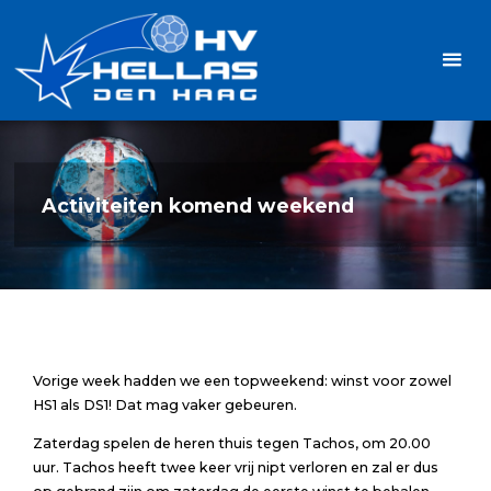
Ga
Handbalvereniging
naar
Hellas
de
TOPSPORT
| PLEZIER |
inhoud
SAMEN |
AMBITIE
Activiteiten komend weekend
Vorige week hadden we een topweekend: winst voor zowel
HS1 als DS1! Dat mag vaker gebeuren.
Zaterdag spelen de heren thuis tegen Tachos, om 20.00
uur. Tachos heeft twee keer vrij nipt verloren en zal er dus