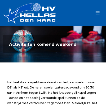
Ga
Handbalvereniging
naar
Hellas
de
TOPSPORT
| PLEZIER |
inhoud
SAMEN |
AMBITIE
Activiteiten komend weekend
Het laatste competitieweekend van het jaar spelen zowel
DS1 als HS1 uit. De heren spelen zaterdagavond om 20.30
uur in Arnhem tegen Swift. Na het knappe gelijkspel tegen
Tachos en het daarbij vertoonde spel kunnen ze de
wedstrijd met vertrouwen tegemoet zien. Makkelijk zal het