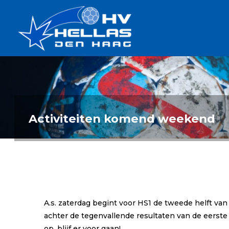
Ga
Handbalverenigin
naar
Hellas
de
TOPSPORT
| PLEZIER |
inhoud
SAMEN |
AMBITIE
Activiteiten komend weekend
A.s. zaterdag begint voor HS1 de tweede helft va
achter de tegenvallende resultaten van de eerste
op, blijf er voor gaan!