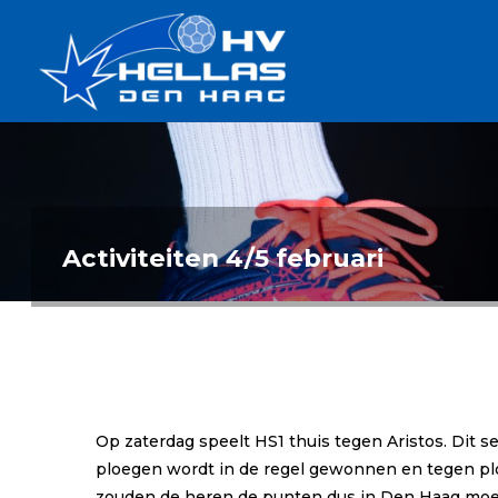
Ga
Handbalverenigin
naar
Hellas
de
TOPSPORT
| PLEZIER |
inhoud
SAMEN |
AMBITIE
Activiteiten 4/5 februari
Op zaterdag speelt HS1 thuis tegen Aristos. Dit s
ploegen wordt in de regel gewonnen en tegen plo
zouden de heren de punten dus in Den Haag moet