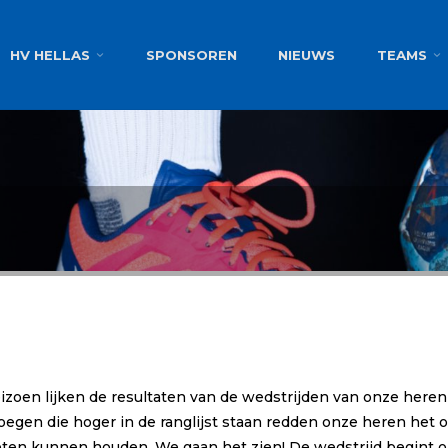
g
HV HELLAS
SPONSOREN
NIEUWS
TEAMS
eizoen lijken de resultaten van de wedstrijden van onze heren
egen die hoger in de ranglijst staan redden onze heren het 
en kunnen houden. We gaan het zien! De wedstrijd begint o