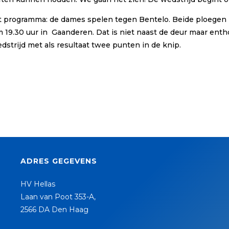
het programma: de dames spelen tegen Bentelo. Beide ploegen 
om 19.30 uur in Gaanderen. Dat is niet naast de deur maar e
strijd met als resultaat twee punten in de knip.
ADRES GEGEVENS
HV Hellas
Laan van Poot 353-A,
2566 DA Den Haag