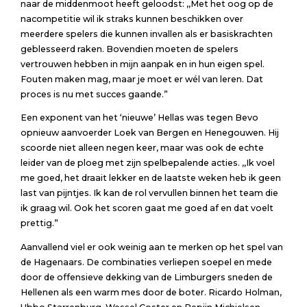
naar de middenmoot heeft geloodst: ,,Met het oog op de
nacompetitie wil ik straks kunnen beschikken over
meerdere spelers die kunnen invallen als er basiskrachten
geblesseerd raken. Bovendien moeten de spelers
vertrouwen hebben in mijn aanpak en in hun eigen spel.
Fouten maken mag, maar je moet er wél van leren. Dat
proces is nu met succes gaande.”
Een exponent van het ‘nieuwe’ Hellas was tegen Bevo
opnieuw aanvoerder Loek van Bergen en Henegouwen. Hij
scoorde niet alleen negen keer, maar was ook de echte
leider van de ploeg met zijn spelbepalende acties. ,,Ik voel
me goed, het draait lekker en de laatste weken heb ik geen
last van pijntjes. Ik kan de rol vervullen binnen het team die
ik graag wil. Ook het scoren gaat me goed af en dat voelt
prettig.”
Aanvallend viel er ook weinig aan te merken op het spel van
de Hagenaars. De combinaties verliepen soepel en mede
door de offensieve dekking van de Limburgers sneden de
Hellenen als een warm mes door de boter. Ricardo Holman,