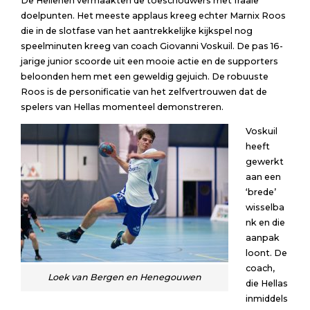
De Hellenen vermaakten de toeschouwers met fraaie
doelpunten. Het meeste applaus kreeg echter Marnix Roos
die in de slotfase van het aantrekkelijke kijkspel nog
speelminuten kreeg van coach Giovanni Voskuil. De pas 16-
jarige junior scoorde uit een mooie actie en de supporters
beloonden hem met een geweldig gejuich. De robuuste
Roos is de personificatie van het zelfvertrouwen dat de
spelers van Hellas momenteel demonstreren.
Voskuil
heeft
gewerkt
aan een
‘brede’
wisselba
nk en die
aanpak
loont. De
coach,
Loek van Bergen en Henegouwen
die Hellas
inmiddels