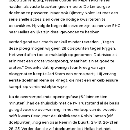
Ubbo Starrenburg, Wessel Coster en Pepijn Michielsen
hadden als vaste krachten geen moeite De Limburgse
doelman te passeren. Maar ook Djimmy Nolet liet met een
serie snelle acties zien over de nodige kwaliteiten te
beschikken. Hij volgde begin dit seizoen zijn trainer van EHC
naar Hellas en lijkt zijn draai gevonden te hebben.
Verdedigend was coach Voskuil minder tevreden. ,,Tegen
deze ploeg mogen wij geen 28 doelpunten tegen krijgen.
Het werd af en toe te makkelijk opgenomen. Dat risico zit
er in met een grote voorsprong, maar het is niet goed te
praten.” Ondanks dat hij weinig steun kreeg van zijn
ploegmaten keepte Jari Stam een prima partij. Hij verving
eerste doelman René de Knegt, die met een enkelblessure
kampt, op verdienstelijke wijze.
Na de overrompelende openingsfase (6-1 binnen tien
minuten), had de thuisclub met de 17-11 ruststand al de basis
gelegd voor de overwinning. In het verloop van de tweede
helft kwam Bevo, met de uitblinkende Robin Jansen (elf
doelpunten), nog een paar keer in de buurt.: 24-19, 26-21 en
28-23. Verder dan die vijf doelpunten liet Hellas het niet