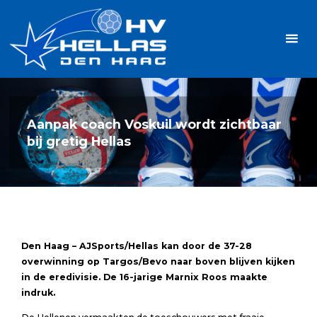
Ga
Handbalvereniging
naar
Hellas
de
TOPSPORT
| PLEZIER |
inhoud
SAMEN |
AMBITIE
Aanpak coach Voskuil wordt zichtbaar
bij gretig Hellas
Den Haag – AJSports/Hellas kan door de 37-28
overwinning op Targos/Bevo naar boven blijven kijken
in de eredivisie. De 16-jarige Marnix Roos maakte
indruk.