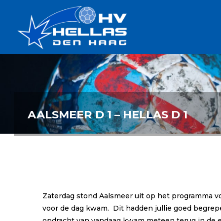
Ga
Handbalverenigin
naar
Hellas
de
TOPSPORT
| PLEZIER |
inhoud
SAMEN |
AMBITIE
AALSMEER D 1 – HELLAS D 1
Zaterdag stond Aalsmeer uit op het programma voo
voor de dag kwam. Dit hadden jullie goed begrep
opdracht van vandaag kwam meteen terug in de eer