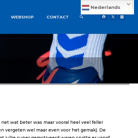
Nederlands
WEBSHOP
CONTACT
net wat beter was maar vooral heel veel feller
ten vergeten wel maar even voor het gemak). De
t jullie super gemotiveerd waren spatte er vanaf.