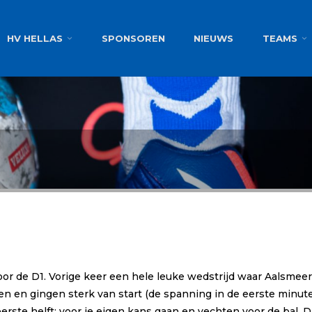
g
HV HELLAS
SPONSOREN
NIEUWS
TEAMS
r de D1. Vorige keer een hele leuke wedstrijd waar Aalsmeer 
en en gingen sterk van start (de spanning in de eerste minu
ste helft: voor je eigen kans gaan en vechten voor de bal. Da